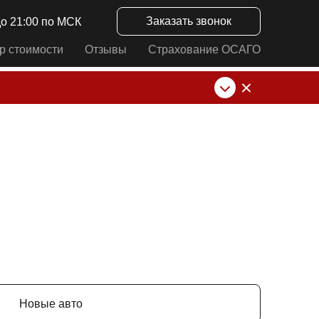
Заказать звонок
до 21:00 по МСК
р стоимости
Отзывы
Страхование ОСАГО
нк от ИП Алексеевских С.В. При любых
Новые авто