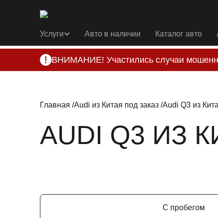
Услуги
Авто в наличии
Каталог авто
ВНИМАНИЕ! Участились случаи мошенн
Компания DSS Group принимает оплату за 
подозрениях, свяжитесь с нами по офици
Главная
Audi из Китая под заказ
Audi Q3 из Кит
AUDI Q3 ИЗ 
С пробегом