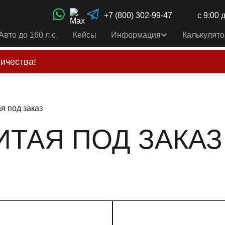
+7 (800) 302-99-47
с 9:00 
Авто до 160 л.с.
Кейсы
Информация
Калькулято
ичества!
свои услуги только по выставленному счету на Т-ба
альным
контактам
, указанным в соц сетях и на сайте
ая под заказ
КИТАЯ ПОД ЗАКАЗ