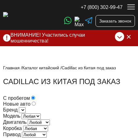
+7 (800) 302-99-47
Заказать звонок
ВНИМАНИЕ! Участились случаи
мошенничества!
Компания DSS Group принимает оплату за свои услуги
только по выставленному счету на Т-банк от ИП
Алексеевских С.В. При любых подозрениях, свяжитесь с
нами по официальным
контактам
, указанным в соц сетях
Главная
Каталог китайский
Cadillac из Китая под заказ
и на сайте
CADILLAC ИЗ КИТАЯ ПОД ЗАКАЗ
С пробегом
Новые авто
Бренд
Модель
Двигатель
Коробка
Привод