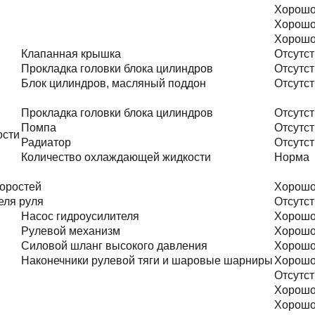
Хорош
Хорош
Хорош
Клапанная крышка
Отсутст
Прокладка головки блока цилиндров
Отсутст
Блок цилиндров, масляный поддон
Отсутст
Прокладка головки блока цилиндров
Отсутст
Помпа
Отсутст
ости
Радиатор
Отсутст
Количество охлаждающей жидкости
Норма
оростей
Хорош
еля руля
Отсутст
Насос гидроусилителя
Хорош
Рулевой механизм
Хорош
Силовой шланг высокого давления
Хорош
Наконечники рулевой тяги и шаровые шарниры
Хорош
Отсутст
Хорош
Хорош