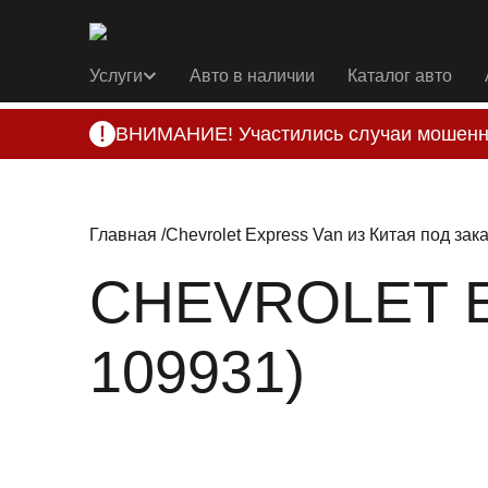
Услуги
Авто в наличии
Каталог авто
ВНИМАНИЕ! Участились случаи мошенн
Компания DSS Group принимает оплату за 
подозрениях, свяжитесь с нами по офици
Главная
Chevrolet Express Van из Китая под зак
CHEVROLET E
109931)