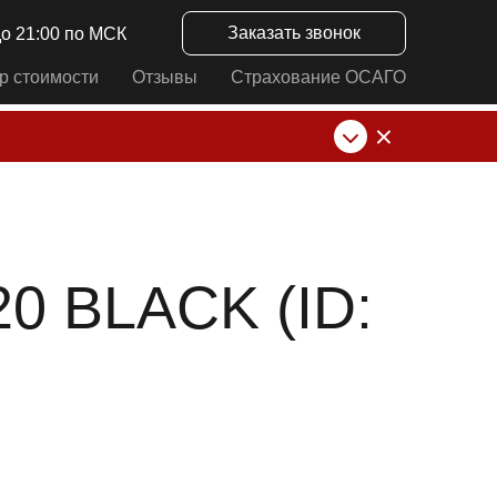
Заказать звонок
до 21:00 по МСК
р стоимости
Отзывы
Страхование ОСАГО
нк от ИП Алексеевских С.В. При любых
 BLACK (ID: