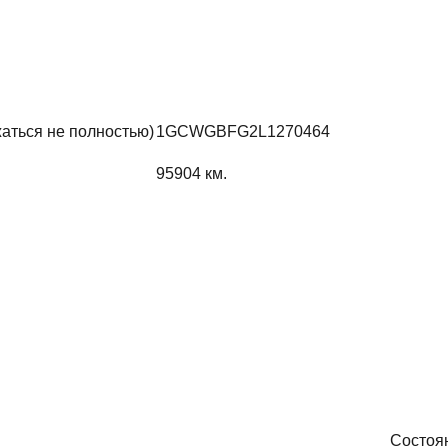
жаться не полностью)
1GCWGBFG2L1270464
95904
км.
Состоя