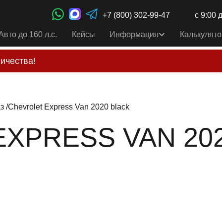
+7 (800) 302-99-47
с 9:00 
Авто до 160 л.с.
Кейсы
Информация
Калькулято
ичества!
свои услуги только по выставленному счету на Т-ба
альным
контактам
, указанным в соц сетях и на сайте
аз
Chevrolet Express Van 2020 black
XPRESS VAN 2020