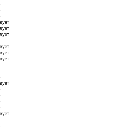
о
о
о
вует
вует
вует
вует
вует
вует
о
вует
о
о
о
о
вует
о
о