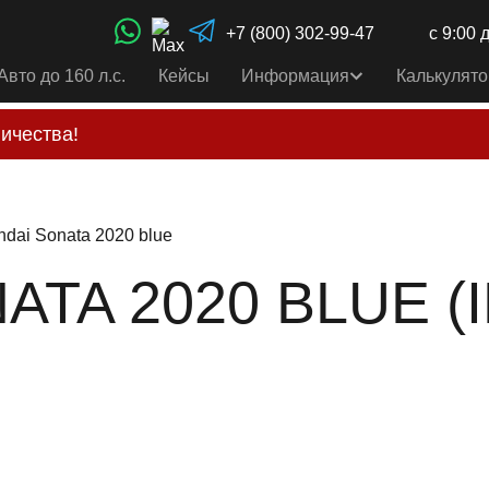
+7 (800) 302-99-47
с 9:00 
Авто до 160 л.с.
Кейсы
Информация
Калькулято
ичества!
свои услуги только по выставленному счету на Т-ба
альным
контактам
, указанным в соц сетях и на сайте
dai Sonata 2020 blue
TA 2020 BLUE (ID