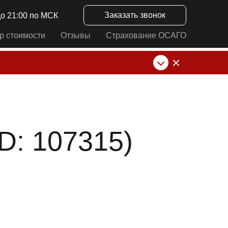
Заказать звонок
до 21:00 по МСК
р стоимости
Отзывы
Страхование ОСАГО
нк от ИП Алексеевских С.В. При любых
: 107315)