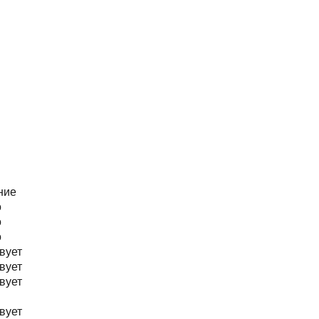
ние
о
о
о
вует
вует
вует
вует