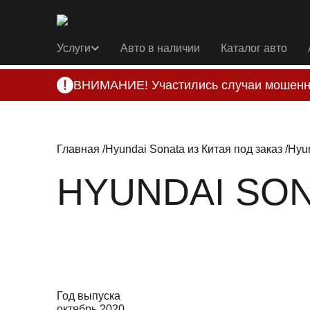
Услуги
Авто в наличии
Каталог авто
ВНИМАНИЕ! Участились случаи мошенн
Компания DSS Group принимает оплату за 
подозрениях, свяжитесь с нами по офици
Главная
Hyundai Sonata из Китая под заказ
Hyun
HYUNDAI SONA
Год выпуска
октябрь 2020