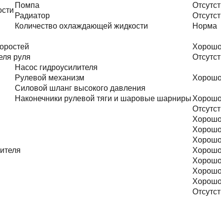
Помпа
Отсутст
ости
Радиатор
Отсутст
Количество охлаждающей жидкости
Норма
оростей
Хорош
еля руля
Отсутст
Насос гидроусилителя
Рулевой механизм
Хорош
Силовой шланг высокого давления
Наконечники рулевой тяги и шаровые шарниры
Хорош
Отсутст
Хорош
Хорош
Хорош
тителя
Хорош
Хорош
Хорош
Хорош
Отсутст