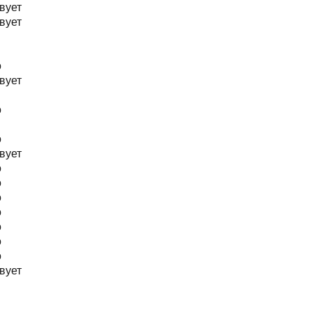
вует
вует
о
вует
о
о
вует
о
о
о
о
о
о
о
вует