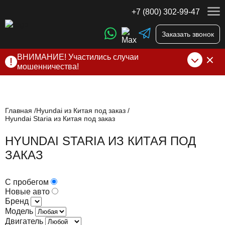
+7 (800) 302-99-47
Заказать звонок
ВНИМАНИЕ! Участились случаи
мошенничества!
Компания DSS Group принимает оплату за свои услуги
только по выставленному счету на Т-банк от ИП
Алексеевских С.В. При любых подозрениях, свяжитесь с
нами по официальным
контактам
, указанным в соц сетях
Главная
Hyundai из Китая под заказ
Hyundai Staria из Китая под заказ
и на сайте
HYUNDAI STARIA ИЗ КИТАЯ ПОД
ЗАКАЗ
С пробегом
Новые авто
Бренд
Модель
Двигатель