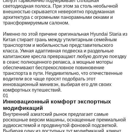
силуэт гармонично подчеркивает сплошная
светодиодная полоса. При этом за столь необычной
внешностью скрывается невероятно продуманная
архитектура с огромными панорамными окнами и
трансформируемым салоном.
Именно по этой причине оригинальная Hyundai Staria из
Китая стирает грань между утилитарным семейным
транспортом и мобильностью представительского
класса. Умная адаптивная подвеска и раздельные
капитанские кресла превращают любую долгую поездку
в сеанс полноценного релакса, а мощные моторы
обеспечивают беспрекословное повиновение
транспорта в пути. Неудивительно, что отечественные
водители все чаще просят подобрать этот
инновационный минивэн, выбирая его для своих
комфортных путешествий.
01
Инновационный комфорт экспортных
модификаций
Внутренний азиатский рынок предлагает самые
роскошные версии машины, оснащенные премиальной
аудиосистемой и продвинутой фоновой подсветкой.
Выбирая одну из доступных тут модификаций, клиент