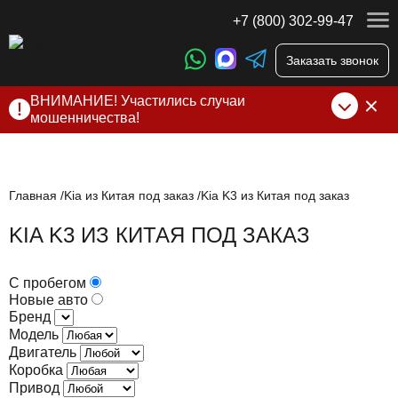
+7 (800) 302-99-47
Заказать звонок
ВНИМАНИЕ! Участились случаи
мошенничества!
Компания DSS Group принимает оплату за свои услуги
только по выставленному счету на Т-банк от ИП
Алексеевских С.В. При любых подозрениях, свяжитесь с
нами по официальным
контактам
, указанным в соц сетях
Главная
Kia из Китая под заказ
Kia K3 из Китая под заказ
и на сайте
KIA K3 ИЗ КИТАЯ ПОД ЗАКАЗ
С пробегом
Новые авто
Бренд
Модель
Двигатель
Коробка
Привод