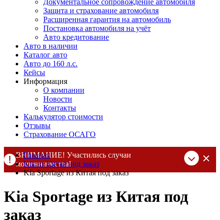
Документальное сопровождение автомобиля
Защита и страхование автомобиля
Расширенная гарантия на автомобиль
Постановка автомобиля на учёт
Авто кредитование
Авто в наличии
Каталог авто
Авто до 160 л.с.
Кейсы
Информация
О компании
Новости
Контакты
Калькулятор стоимости
Отзывы
Страхование ОСАГО
ВНИМАНИЕ! Участились случаи
Главная
мошенничества!
Kia из Китая под заказ
Kia Sportage из Китая под заказ
Компания DSS Group принимает оплату за свои услуги только
по выставленному счету на Т-банк от ИП Алексеевских С.В.
Kia Sportage из Китая под
При любых подозрениях, свяжитесь с нами по официальным
контактам
, указанным в соц сетях и на сайте
заказ