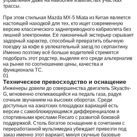
управления даже на наиболее извилистых участках
трассы.
При этом стильная Mazda MX-5 Miata из Китая является
настоящей находкой для тех, кто ищет современную
версию классического заднеприводного кабриолета без
лишней электроники. Её лаконичный экстерьер скрывает
задорный характер, способный превратить обычную
поездку за кофе в увлекательный заезд по серпантину.
Именно поэтому всё больше водителей стремятся
подобрать этот родстер, выделяя его среди альтернатив
на рынке по соотношению цены, качества и
функционала ТС.
01
Техническое превосходство и оснащение
Инженеры довели до совершенства двигатель Skyactiv-
G, мгновенно откликающийся на педаль газа, радуя
сочным звучанием на высоких оборотах. Среди
доступных на азиатских площадках вариаций есть
версии с самоблокирующимся дифференциалом и
спортивными креслами Recaro с развитой боковой
поддержкой. Столь богатое оснащение в сочетании с
переработанной мультимедиа убеждает привезти под
заказ именно этот вариант, минуя скучные базовые