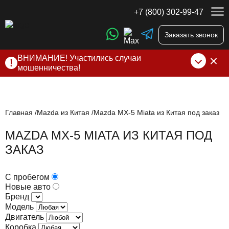
+7 (800) 302-99-47
Заказать звонок
ВНИМАНИЕ! Участились случаи
мошенничества!
Компания DSS Group принимает оплату за свои услуги
только по выставленному счету на Т-банк от ИП
Алексеевских С.В. При любых подозрениях, свяжитесь с
нами по официальным
контактам
, указанным в соц сетях
Главная
Mazda из Китая
Mazda MX-5 Miata из Китая под заказ
и на сайте
MAZDA MX-5 MIATA ИЗ КИТАЯ ПОД
ЗАКАЗ
С пробегом
Новые авто
Бренд
Модель
Двигатель
Коробка