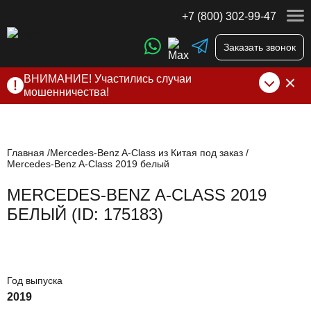
+7 (800) 302-99-47
Заказать звонок
ВНИМАНИЕ! Участились случаи
мошенничества!
Компания DSS Group принимает оплату за свои услуги
только по выставленному счету на Т-банк от ИП
Алексеевских С.В. При любых подозрениях, свяжитесь с
нами по официальным
контактам
, указанным в соц сетях
Главная
Mercedes-Benz A-Class из Китая под заказ
Mercedes-Benz A-Class 2019 белый
и на сайте
MERCEDES-BENZ A-CLASS 2019
БЕЛЫЙ (ID: 175183)
Год выпуска
2019