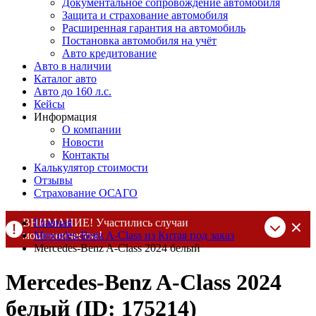
Документальное сопровождение автомобиля
Защита и страхование автомобиля
Расширенная гарантия на автомобиль
Постановка автомобиля на учёт
Авто кредитование
Авто в наличии
Каталог авто
Авто до 160 л.с.
Кейсы
Информация
О компании
Новости
Контакты
Калькулятор стоимости
Отзывы
Страхование ОСАГО
ВНИМАНИЕ! Участились случаи
Главная
мошенничества!
Mercedes-Benz A-Class из Китая под заказ
Mercedes-Benz A-Class 2024 белый
Компания DSS Group принимает оплату за свои услуги только
по выставленному счету на Т-банк от ИП Алексеевских С.В.
Mercedes-Benz A-Class 2024
При любых подозрениях, свяжитесь с нами по официальным
контактам
, указанным в соц сетях и на сайте
белый (ID: 175214)