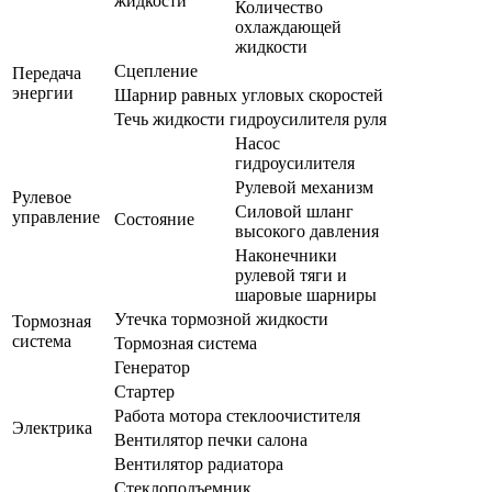
жидкости
Количество
охлаждающей
жидкости
Сцепление
Передача
энергии
Шарнир равных угловых скоростей
Течь жидкости гидроусилителя руля
Насос
гидроусилителя
Рулевой механизм
Рулевое
Силовой шланг
управление
Состояние
высокого давления
Наконечники
рулевой тяги и
шаровые шарниры
Утечка тормозной жидкости
Тормозная
система
Тормозная система
Генератор
Стартер
Работа мотора стеклоочистителя
Электрика
Вентилятор печки салона
Вентилятор радиатора
Стеклоподъемник