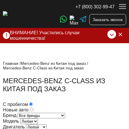
+7 (800) 302-99-47
Заказать звонок
ВНИМАНИЕ! Участились случаи
мошенничества!
Компания DSS Group принимает оплату за свои услуги
только по выставленному счету на Т-банк от ИП
Алексеевских С.В. При любых подозрениях, свяжитесь с
нами по официальным
контактам
, указанным в соц сетях
Главная
Mercedes-Benz из Китая под заказ
Mercedes-Benz C-Class из Китая под заказ
и на сайте
MERCEDES-BENZ C-CLASS ИЗ
КИТАЯ ПОД ЗАКАЗ
С пробегом
Новые авто
Бренд
Модель
Двигатель