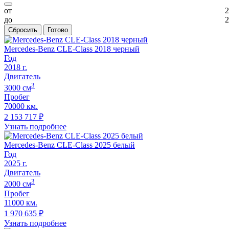
от
2
до
2
Сбросить
Готово
Mercedes-Benz CLE-Class 2018 черный
Год
2018
г.
Двигатель
3
3000
cм
Пробег
70000 км.
2 153 717
₽
Узнать подробнее
Mercedes-Benz CLE-Class 2025 белый
Год
2025
г.
Двигатель
3
2000
cм
Пробег
11000 км.
1 970 635
₽
Узнать подробнее