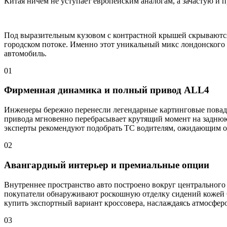
Китая ничем не уступает европейским аналогам, а зачастую и
Под выразительным кузовом с контрастной крышей скрывают
городском потоке. Именно этот уникальный микс лондонского
автомобиль.
01
Фирменная динамика и полный привод ALL4
Инженеры бережно перенесли легендарные картинговые повадк
привода мгновенно перебрасывает крутящий момент на заднюю 
эксперты рекомендуют подобрать ТС водителям, ожидающим о
02
Авангардный интерьер и премиальные опции
Внутреннее пространство авто построено вокруг центральног
покупатели обнаруживают роскошную отделку сидений кожей Ch
купить экспортный вариант кроссовера, наслаждаясь атмосферо
03