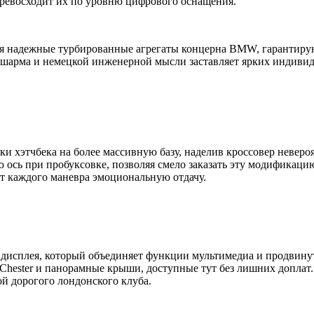
 превосходит их по уровню цифрового оснащения.
ся надежные турбированные агрегаты концерна BMW, гарантир
 шарма и немецкой инженерной мысли заставляет ярких индивид
и хэтчбека на более массивную базу, наделив кроссовер невер
ось при пробуксовке, позволяя смело заказать эту модификацию
т каждого маневра эмоциональную отдачу.
о дисплея, который объединяет функции мультимедиа и продвин
ester и панорамные крыши, доступные тут без лишних доплат. 
й дорогого лондонского клуба.