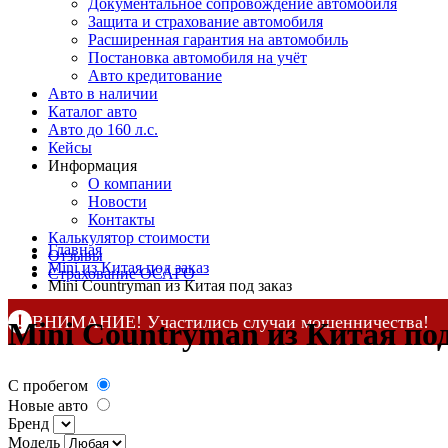
Документальное сопровождение автомобиля
Защита и страхование автомобиля
Расширенная гарантия на автомобиль
Постановка автомобиля на учёт
Авто кредитование
Авто в наличии
Каталог авто
Авто до 160 л.с.
Кейсы
Информация
О компании
Новости
Контакты
Калькулятор стоимости
Главная
Отзывы
Mini из Китая под заказ
Страхование ОСАГО
Mini Countryman из Китая под заказ
ВНИМАНИЕ! Участились случаи мошенничества!
Mini Countryman из Китая под
Компания DSS Group принимает оплату за свои услуги 
по официальным
контактам
, указанным в соц сетях и н
С пробегом
Новые авто
Бренд
Модель