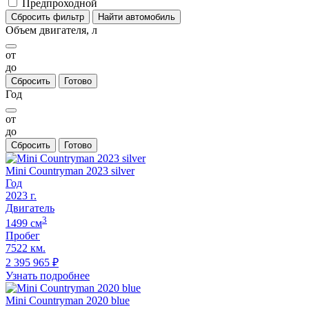
Предпроходной
Сбросить фильтр
Найти автомобиль
Объем двигателя, л
от
до
Сбросить
Готово
Год
от
до
Сбросить
Готово
Mini Countryman 2023 silver
Год
2023
г.
Двигатель
3
1499
cм
Пробег
7522 км.
2 395 965
₽
Узнать подробнее
Mini Countryman 2020 blue