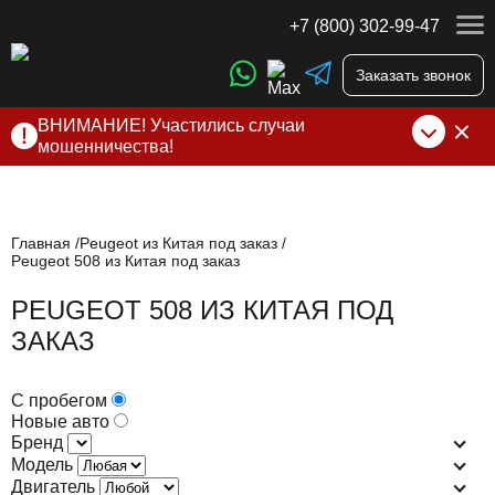
+7 (800) 302-99-47
Заказать звонок
ВНИМАНИЕ! Участились случаи
мошенничества!
Компания DSS Group принимает оплату за свои услуги
только по выставленному счету на Т-банк от ИП
Алексеевских С.В. При любых подозрениях, свяжитесь с
нами по официальным
контактам
, указанным в соц сетях
Главная
Peugeot из Китая под заказ
Peugeot 508 из Китая под заказ
и на сайте
PEUGEOT 508 ИЗ КИТАЯ ПОД
ЗАКАЗ
С пробегом
Новые авто
Бренд
Модель
Двигатель