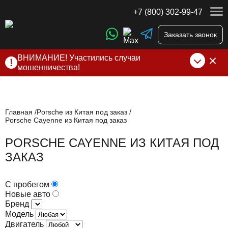
+7 (800) 302-99-47
Заказать звонок
ВНИМАНИЕ! Участились случаи
мошенничества!
Компания DSS Group принимает оплату за свои услуги
только по выставленному счету на Т-банк от ИП
Алексеевских С.В. При любых подозрениях, свяжитесь с
нами по официальным
контактам
, указанным в соц сетях
Главная
Porsche из Китая под заказ
Porsche Cayenne из Китая под заказ
и на сайте
PORSCHE CAYENNE ИЗ КИТАЯ ПОД
ЗАКАЗ
С пробегом
Новые авто
Бренд
Модель
Двигатель