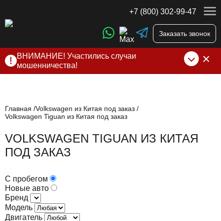
+7 (800) 302-99-47
Заказать звонок
ВНИМАНИЕ! Участились случаи
мошенничества!
Компания DSS Group принимает оплату за свои услуги
только по выставленному счету на Т-банк от ИП
Алексеевских С.В. При любых подозрениях, свяжитесь с
нами по официальным
контактам
, указанным в соц сетях
Главная
Volkswagen из Китая под заказ
Volkswagen Tiguan из Китая под заказ
и на сайте
VOLKSWAGEN TIGUAN ИЗ КИТАЯ
ПОД ЗАКАЗ
С пробегом
Новые авто
Бренд
Модель
Двигатель