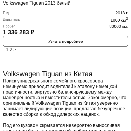
Volkswagen Tiguan 2013 белый
2013
г.
Год
3
Двигатель
1800
cм
80000 км.
Пробег
1 336 283
₽
Узнать подробнее
1
2
>
Volkswagen Tiguan из Китая
Поиск универсального семейного кроссовера
неминуемо приводит водителей к эталону немецкой
практичности, виртуозно балансирующему между
маневренностью и вместительностью. Закономерно, что
оригинальный Volkswagen Tiguan из Китая уверенно
занимает лидирующие позиции, предлагая безупречное
качество сборки в обход дилерских наценок.
Под его кузовом скрывается невероятно выносливая
агрегатная база, где тяговитый турбомотор в паре с