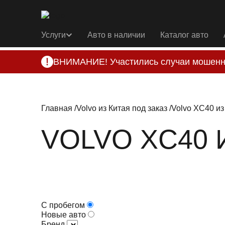
Услуги
Авто в наличии
Каталог авто
ВНИМАНИЕ! Участились случаи мошенн
Компания DSS Group принимает оплату за 
подозрениях, свяжитесь с нами по офици
Главная
Volvo из Китая под заказ
Volvo XC40 из
VOLVO XC40 
С пробегом
Новые авто
Бренд