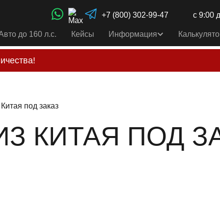
+7 (800) 302-99-47
с 9:00 
Авто до 160 л.с.
Кейсы
Информация
Калькулято
ичества!
свои услуги только по выставленному счету на Т-ба
альным
контактам
, указанным в соц сетях и на сайте
 Китая под заказ
ИЗ КИТАЯ ПОД З