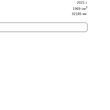
2021
г.
3
1969
cм
32185 км.