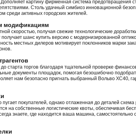
. Дополняет картину фирменная система предотвращения с
епятствиями. Столь удачный симбиоз инновационной безопа
ом среди активных городских жителей.
ым модификациям
ной скоростью, получая свежие технологические доработки
 получает шанс купить версию с модернизированной оптик
вность местных дилеров мотивирует поклонников марки зак
онов.
трагентов
 до старта торгов благодаря тщательной проверке финансо
льные документы площадок, помогая безошибочно подобрат
воляет нам безопасно пригнать выбранный Вольво ХС40, га
ки
 пугает покупателей, однако отлаженная до деталей схема
тся на собственные логистические квоты, обеспечивая бе
сегда знаете, где находится ваша машина, самостоятельно
елки