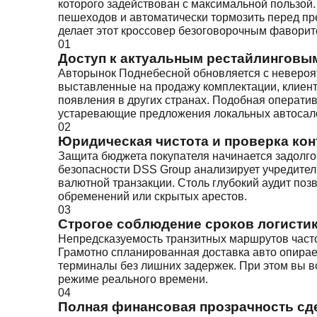
которого задействован с максимальной пользой
пешеходов и автоматически тормозить перед пр
делает этот кроссовер безоговорочным фаворит
01
Доступ к актуальным рестайлингов
Авторынок Поднебесной обновляется с невероят
выставленные на продажу комплектации, клиент
появления в других странах. Подобная операти
устаревающие предложения локальных автосал
02
Юридическая чистота и проверка кон
Защита бюджета покупателя начинается задолго
безопасности DSS Group анализирует учредите
валютной транзакции. Столь глубокий аудит поз
обременений или скрытых арестов.
03
Строгое соблюдение сроков логисти
Непредсказуемость транзитных маршрутов часто
Грамотно спланированная доставка авто опирае
терминалы без лишних задержек. При этом вы в
режиме реального времени.
04
Полная финансовая прозрачность сд