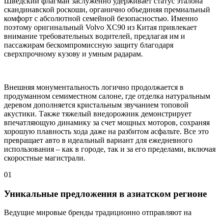
Шведский флагман заслуженно удерживает статус эталона
скандинавской роскоши, органично объединяя премиальный
комфорт с абсолютной семейной безопасностью. Именно
поэтому оригинальный Volvo XC90 из Китая привлекает
внимание требовательных водителей, предлагая им и
пассажирам бескомпромиссную защиту благодаря
сверхпрочному кузову и умным радарам.
Внешняя монументальность логично продолжается в
продуманном семиместном салоне, где отделка натуральным
деревом дополняется кристальным звучанием топовой
акустики. Также тяжелый внедорожник демонстрирует
впечатляющую динамику за счет мощных моторов, сохраняя
хорошую плавность хода даже на разбитом асфальте. Все это
превращает авто в идеальный вариант для ежедневного
использования – как в городе, так и за его пределами, включая
скоростные магистрали.
01
Уникальные предложения в азиатском регионе
Ведущие мировые бренды традиционно отправляют на