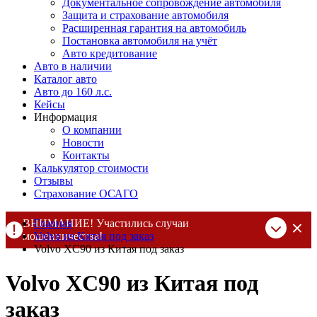
Документальное сопровождение автомобиля
Защита и страхование автомобиля
Расширенная гарантия на автомобиль
Постановка автомобиля на учёт
Авто кредитование
Авто в наличии
Каталог авто
Авто до 160 л.с.
Кейсы
Информация
О компании
Новости
Контакты
Калькулятор стоимости
Отзывы
Страхование ОСАГО
ВНИМАНИЕ! Участились случаи
Главная
мошенничества!
Volvo из Китая под заказ
Volvo XC90 из Китая под заказ
Компания DSS Group принимает оплату за свои услуги только
по выставленному счету на Т-банк от ИП Алексеевских С.В.
Volvo XC90 из Китая под
При любых подозрениях, свяжитесь с нами по официальным
контактам
, указанным в соц сетях и на сайте
заказ