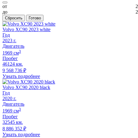
от
2
до
2
Сбросить
Готово
Volvo XC90 2023 white
Год
2023
г.
Двигатель
3
1969
cм
Пробег
46124 км.
9 568 736
₽
Узнать подробнее
Volvo XC90 2020 black
Год
2020
г.
Двигатель
3
1969
cм
Пробег
32545 км.
8 886 352
₽
Узнать подробнее