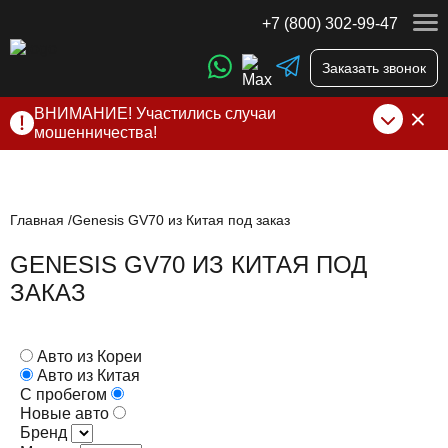
+7 (800) 302-99-47
Заказать звонок
ВНИМАНИЕ! Участились случаи
мошенничества!
Компания DSS Group принимает оплату за свои услуги
только по выставленному счету на Т-банк от ИП
Алексеевских С.В. При любых подозрениях, свяжитесь с
нами по официальным
контактам
, указанным в соц сетях
Главная
Genesis GV70 из Китая под заказ
и на сайте
GENESIS GV70 ИЗ КИТАЯ ПОД
ЗАКАЗ
Авто из Кореи
Авто из Китая
С пробегом
Новые авто
Бренд