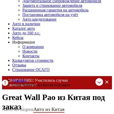
Документальное сопровождение автомобиля
Защита и страхование автомобиля
Расширенная гарантия на автомобиль
Постановка автомобиля на учёт
Авто кредитование
Авто в наличии
Каталог авто
Авто до 160 л.с.
Кейсы
Информация
О компании
Новости
Контакты
Калькулятор стоимости
Отзывы
Страхование ОСАГО
ВНИМАНИЕ! Участились случаи
Главная
мошенничества!
Great Wall Pao из Китая под заказ
Компания DSS Group принимает оплату за свои услуги только
Great Wall Pao из Китая под
по выставленному счету на Т-банк от ИП Алексеевских С.В.
При любых подозрениях, свяжитесь с нами по официальным
заказ
контактам
, указанным в соц сетях и на сайте
Авто из Кореи
Авто из Китая