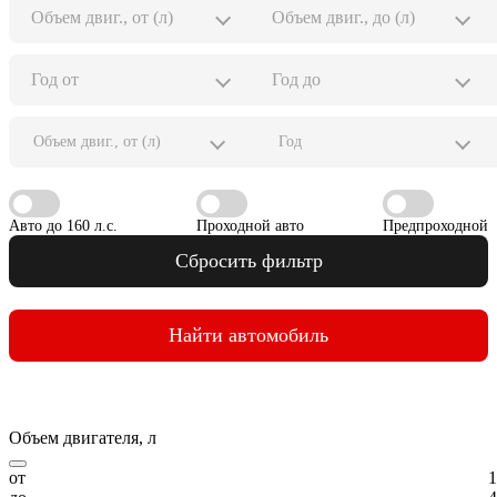
Объем двиг., от (л)
Год
Авто до 160 л.с.
Проходной авто
Предпроходной
Сбросить фильтр
Найти автомобиль
Объем двигателя, л
от
1