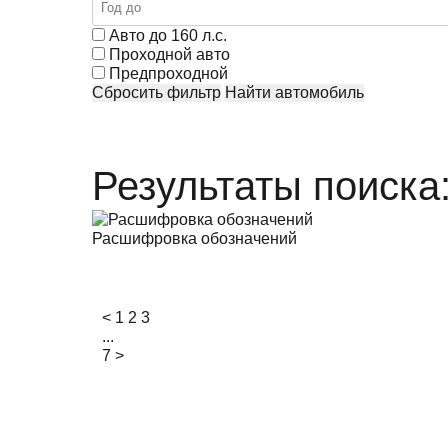
Авто до 160 л.с.
Проходной авто
Предпроходной
Сбросить фильтр
Найти автомобиль
Результаты поиска
Расшифровка обозначений
<
1
2
3
...
7
>