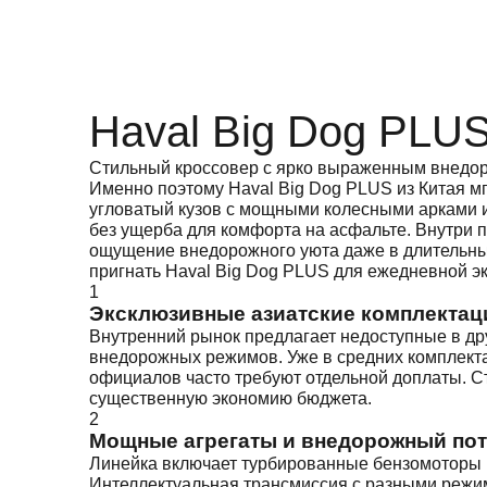
Haval Big Dog PLUS
Стильный кроссовер с ярко выраженным внедор
Именно поэтому Haval Big Dog PLUS из Китая мг
угловатый кузов с мощными колесными арками и
без ущерба для комфорта на асфальте. Внутри
ощущение внедорожного уюта даже в длительных
пригнать Haval Big Dog PLUS для ежедневной эк
1
Эксклюзивные азиатские комплектац
Внутренний рынок предлагает недоступные в др
внедорожных режимов. Уже в средних комплекта
официалов часто требуют отдельной доплаты. С
существенную экономию бюджета.
2
Мощные агрегаты и внедорожный по
Линейка включает турбированные бензомоторы 1.
Интеллектуальная трансмиссия с разными режима