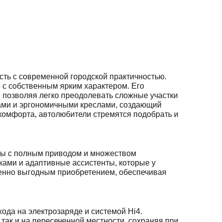
ть с современной городской практичностью.
о с собственным ярким характером. Его
 позволяя легко преодолевать сложные участки
ами и эргономичными креслами, создающий
комфорта, автолюбители стремятся подобрать и
еты с полным приводом и множеством
ками и адаптивные ассистенты, которые у
бенно выгодным приобретением, обеспечивая
ода на электрозаряде и системой Hi4.
так и на пересеченной местности, сохраняя при