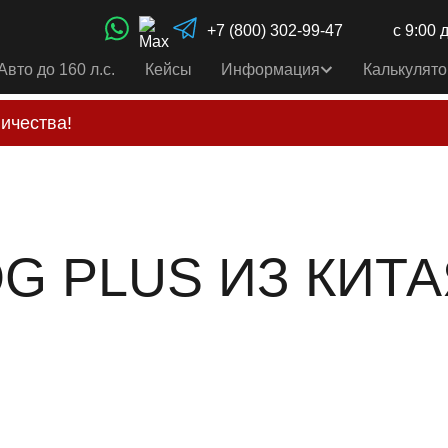
+7 (800) 302-99-47
с 9:00 
Авто до 160 л.с.
Кейсы
Информация
Калькулято
ичества!
свои услуги только по выставленному счету на Т-ба
альным
контактам
, указанным в соц сетях и на сайте
OG PLUS ИЗ КИТ