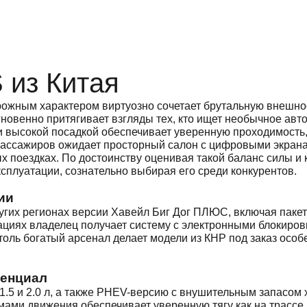
 из Китая
ожным характером виртуозно сочетает брутальную внешнос
новенно притягивает взгляды тех, кто ищет необычное авт
 высокой посадкой обеспечивает уверенную проходимость,
 пассажиров ожидает просторный салон с цифровыми экран
 поездках. По достоинству оценивая такой баланс силы и 
сплуатации, сознательно выбирая его среди конкурентов.
ии
угих регионах версии Хавейл Биг Дог ПЛЮС, включая пак
циях владелец получает систему с электронными блокиров
толь богатый арсенал делает модели из КНР под заказ осо
тенциал
5 и 2.0 л, а также PHEV-версию с внушительным запасом х
ми движения обеспечивает уверенную тягу как на трассе, 