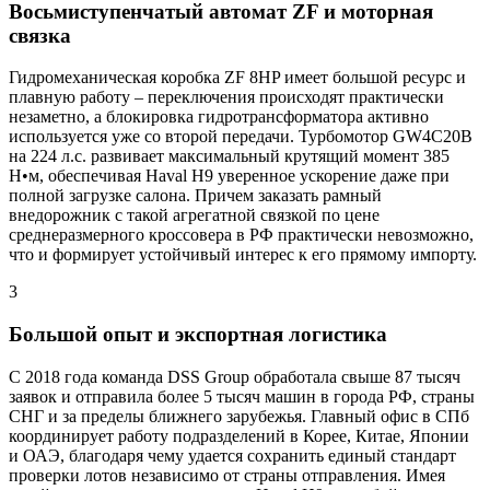
Восьмиступенчатый автомат ZF и моторная
связка
Гидромеханическая коробка ZF 8HP имеет большой ресурс и
плавную работу – переключения происходят практически
незаметно, а блокировка гидротрансформатора активно
используется уже со второй передачи. Турбомотор GW4C20B
на 224 л.с. развивает максимальный крутящий момент 385
Н•м, обеспечивая Haval H9 уверенное ускорение даже при
полной загрузке салона. Причем заказать рамный
внедорожник с такой агрегатной связкой по цене
среднеразмерного кроссовера в РФ практически невозможно,
что и формирует устойчивый интерес к его прямому импорту.
3
Большой опыт и экспортная логистика
С 2018 года команда DSS Group обработала свыше 87 тысяч
заявок и отправила более 5 тысяч машин в города РФ, страны
СНГ и за пределы ближнего зарубежья. Главный офис в СПб
координирует работу подразделений в Корее, Китае, Японии
и ОАЭ, благодаря чему удается сохранить единый стандарт
проверки лотов независимо от страны отправления. Имея