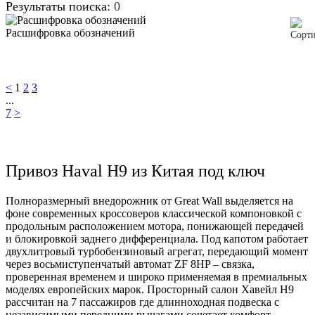
Результаты поиска:
0
Расшифровка обозначений
<
1
2
3
...
7
>
Привоз Haval H9 из Китая под ключ
Полноразмерный внедорожник от Great Wall выделяется на
фоне современных кроссоверов классической компоновкой с
продольным расположением мотора, понижающей передачей
и блокировкой заднего дифференциала. Под капотом работает
двухлитровый турбобензиновый агрегат, передающий момент
через восьмиступенчатый автомат ZF 8HP – связка,
проверенная временем и широко применяемая в премиальных
моделях европейских марок. Просторный салон Хавейл Н9
рассчитан на 7 пассажиров где длинноходная подвеска с
независимыми передними рычагами сочетает комфорт