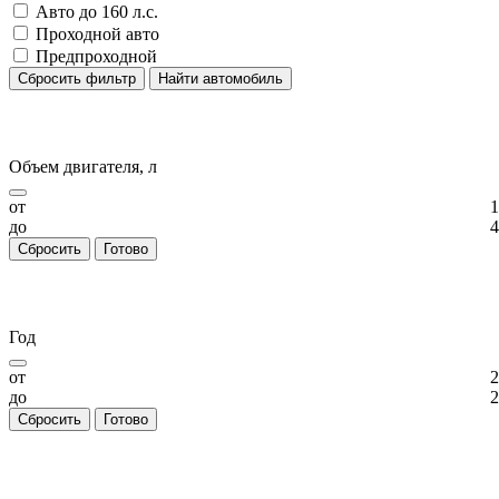
Авто до 160 л.с.
Проходной авто
Предпроходной
Сбросить фильтр
Найти автомобиль
Объем двигателя, л
от
1
до
4
Сбросить
Готово
Год
от
2
до
2
Сбросить
Готово