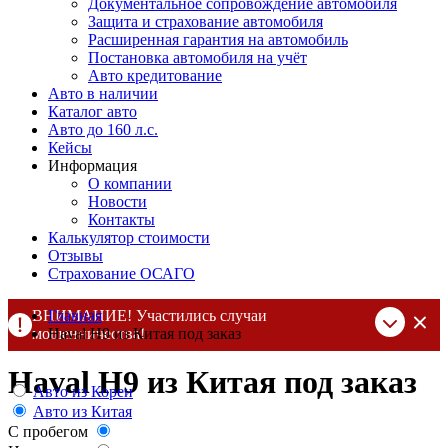
Документальное сопровождение автомобиля
Защита и страхование автомобиля
Расширенная гарантия на автомобиль
Постановка автомобиля на учёт
Авто кредитование
Авто в наличии
Каталог авто
Авто до 160 л.с.
Кейсы
Информация
О компании
Новости
Контакты
Калькулятор стоимости
Отзывы
Страхование ОСАГО
ВНИМАНИЕ! Участились случаи
Главная
мошенничества!
Haval H9 из Китая под заказ
Компания DSS Group принимает оплату за свои услуги только
Haval H9 из Китая под заказ
по выставленному счету на Т-банк от ИП Алексеевских С.В.
Авто из Кореи
При любых подозрениях, свяжитесь с нами по официальным
Авто из Китая
контактам
, указанным в соц сетях и на сайте
С пробегом