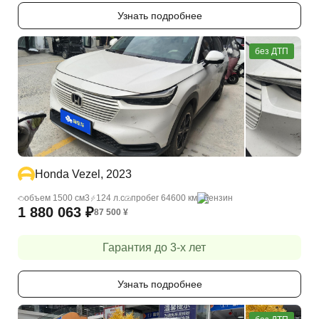
Узнать подробнее
без ДТП
Honda Vezel, 2023
объем 1500 cм3
124 л.с
пробег 64600 км
бензин
1 880 063
₽
87 500
¥
Гарантия до 3-х лет
Узнать подробнее