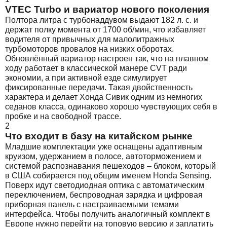
VTEC Turbo и вариатор нового поколения
Полтора литра с турбонаддувом выдают 182 л. с. и
держат полку момента от 1700 об/мин, что избавляет
водителя от привычных для малолитражных
турбомоторов провалов на низких оборотах.
Обновлённый вариатор настроен так, что на плавном
ходу работает в классической манере CVT ради
экономии, а при активной езде симулирует
фиксированные передачи. Такая двойственность
характера и делает Хонда Сивик одним из немногих
седанов класса, одинаково хорошо чувствующих себя в
пробке и на свободной трассе.
2
Что входит в базу на китайском рынке
Младшие комплектации уже оснащены адаптивным
круизом, удержанием в полосе, автоторможением и
системой распознавания пешеходов – блоком, который
в США собирается под общим именем Honda Sensing.
Поверх идут светодиодная оптика с автоматическим
переключением, беспроводная зарядка и цифровая
приборная панель с настраиваемыми темами
интерфейса. Чтобы получить аналогичный комплект в
Европе нужно перейти на топовую версию и заплатить