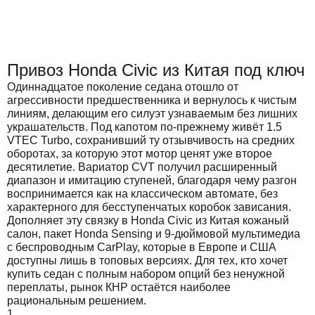
Привоз Honda Civic из Китая под ключ
Одиннадцатое поколение седана отошло от
агрессивности предшественника и вернулось к чистым
линиям, делающим его силуэт узнаваемым без лишних
украшательств. Под капотом по-прежнему живёт 1.5
VTEC Turbo, сохранивший ту отзывчивость на средних
оборотах, за которую этот мотор ценят уже второе
десятилетие. Вариатор CVT получил расширенный
диапазон и имитацию ступеней, благодаря чему разгон
воспринимается как на классическом автомате, без
характерного для бесступенчатых коробок зависания.
Дополняет эту связку в Honda Civic из Китая кожаный
салон, пакет Honda Sensing и 9-дюймовой мультимедиа
с беспроводным CarPlay, которые в Европе и США
доступны лишь в топовых версиях. Для тех, кто хочет
купить седан с полным набором опций без ненужной
переплаты, рынок КНР остаётся наиболее
рациональным решением.
1