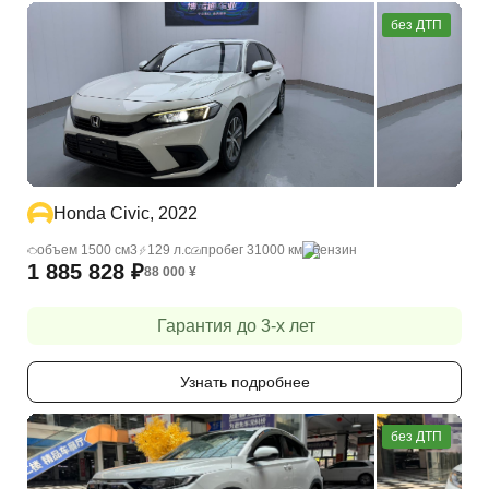
без ДТП
Honda Civic, 2022
объем 1500 cм3
129 л.с
пробег 31000 км
бензин
1 885 828
₽
88 000
¥
Гарантия до 3-х лет
Узнать подробнее
без ДТП