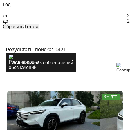
Год
от
2
до
2
Сбросить
Готово
Результаты поиска:
9421
Расшифровка обозначений
без ДТП