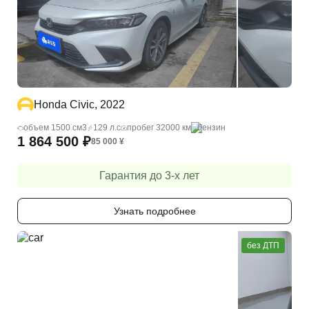
Honda Civic, 2022
объем 1500 cм3
129 л.с
пробег 32000 км
бензин
1 864 500
₽
85 000
¥
Гарантия до 3-х лет
Узнать подробнее
без ДТП