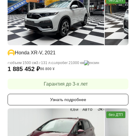
без ДТП
Honda XR-V, 2021
объем 1500 cм3
131 л.с
пробег 21000 км
бензин
1 885 452
₽
86 800
¥
Гарантия до 3-х лет
Узнать подробнее
без ДТП