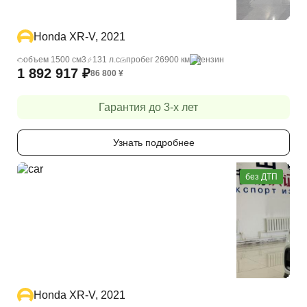
Honda XR-V, 2021
объем 1500 cм3
131 л.с
пробег 26900 км
бензин
1 892 917
₽
86 800
¥
Гарантия до 3-х лет
Узнать подробнее
без ДТП
Honda XR-V, 2021