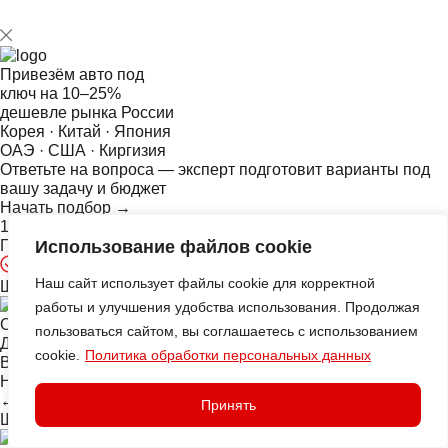
Привезём авто под
ключ на
10–25%
дешевле рынка России
Корея · Китай · Япония
ОАЭ · США · Киргизия
Ответьте на
вопроса — эксперт подготовит варианты под
вашу задачу и бюджет
Начать подбор →
10 лет на рынке
Гарантия вплоть до выкупа
Использование файлов cookie
Консультация бесплатная, и ни к чему не обязывает
Наш сайт использует файлы cookie для корректной
Шаг 1 из
работы и улучшения удобства использования. Продолжая
С машиной уже определились?
пользоваться сайтом, вы соглашаетесь с использованием
Да, знаю конкретную модель
cookie.
Политика обработки персональных данных
Выбираю из нескольких
Нужна помощь с подбором
← Назад
Принять
Шаг
из