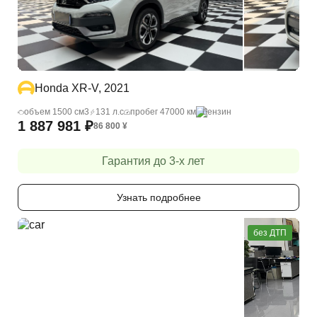
Honda XR-V, 2021
объем 1500 cм3
131 л.с
пробег 47000 км
бензин
1 887 981
₽
86 800
¥
Гарантия до 3-х лет
Узнать подробнее
без ДТП