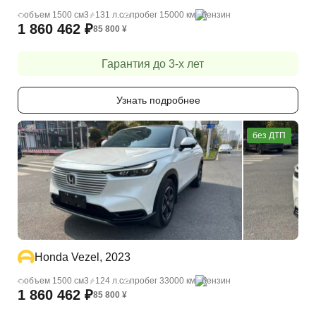
объем 1500 cм3
131 л.с
пробег 15000 км
бензин
1 860 462
₽
85 800
¥
Гарантия до 3-х лет
Узнать подробнее
без ДТП
Honda Vezel, 2023
объем 1500 cм3
124 л.с
пробег 33000 км
бензин
1 860 462
₽
85 800
¥