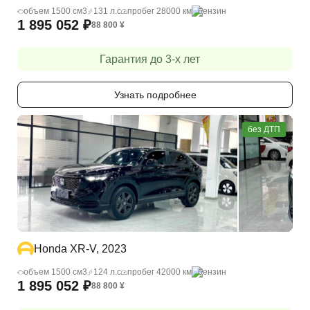
объем 1500 cм3
131 л.с
пробег 28000 км
бензин
1 895 052
₽
88 800
¥
Гарантия до 3-х лет
Узнать подробнее
без ДТП
Honda XR-V, 2023
объем 1500 cм3
124 л.с
пробег 42000 км
бензин
1 895 052
₽
88 800
¥