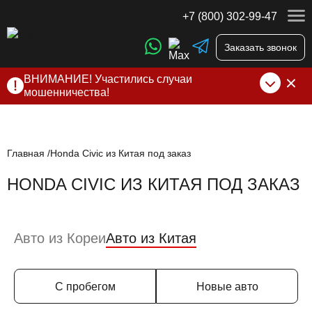
+7 (800) 302-99-47
Заказать звонок
ВНИМАНИЕ! Участились случаи
мошенничества!
Компания DSS Group принимает оплату за свои услуги
только по выставленному счету на Т-банк от ИП
Алексеевских С.В. При любых подозрениях, свяжитесь с
нами по официальным
контактам
, указанным в соц сетях
Главная
Honda Civic из Китая под заказ
и на сайте
HONDA CIVIC ИЗ КИТАЯ ПОД ЗАКАЗ
Авто из Кореи
Авто из Китая
С пробегом
Новые авто