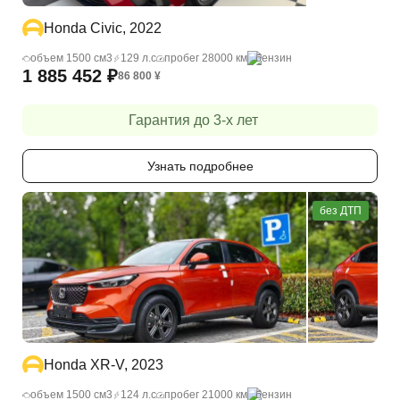
Honda Civic, 2022
объем 1500 cм3
129 л.с
пробег 28000 км
бензин
1 885 452
₽
86 800
¥
Гарантия до 3-х лет
Узнать подробнее
без ДТП
Honda XR-V, 2023
объем 1500 cм3
124 л.с
пробег 21000 км
бензин