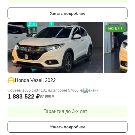
Узнать подробнее
без ДТП
Honda Vezel, 2022
объем 1500 cм3
131 л.с
пробег 57000 км
бензин
1 883 522
₽
87 800
¥
Гарантия до 3-х лет
Узнать подробнее