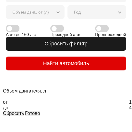
Объем двиг., от (л)
Год
Авто до 160 л.с.
Проходной авто
Предпроходной
Сбросить фильтр
Найти автомобиль
Объем двигателя, л
от
1
до
4
Сбросить
Готово