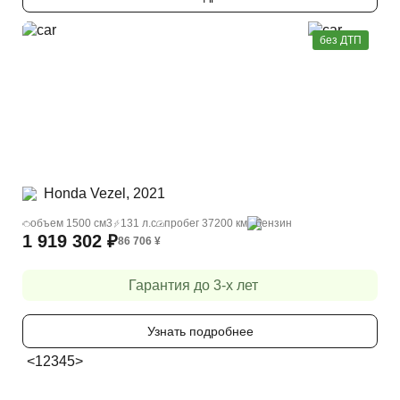
без ДТП
Honda Vezel, 2021
объем 1500 cм3
131 л.с
пробег 37200 км
бензин
1 919 302
₽
86 706
¥
Гарантия до 3-х лет
Узнать подробнее
<
1
2
3
4
5
>