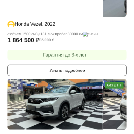
Honda Vezel, 2022
объем 1500 cм3
131 л.с
пробег 30000 км
бензин
1 864 500
₽
85 000
¥
Гарантия до 3-х лет
Узнать подробнее
без ДТП