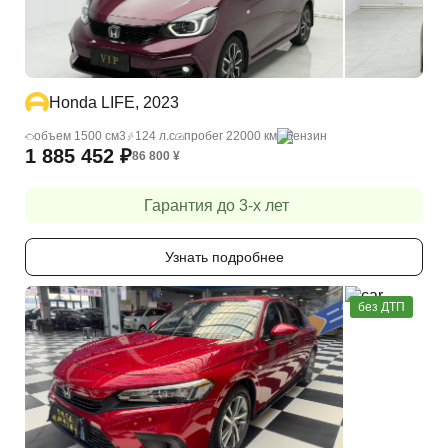
Honda LIFE, 2023
объем 1500 cм3
124 л.с
пробег 22000 км
бензин
1 885 452
₽
86 800
¥
Гарантия до 3-х лет
Узнать подробнее
без ДТП