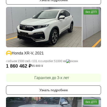
Узнать подробнее
без ДТП
Honda XR-V, 2021
объем 1500 cм3
131 л.с
пробег 51000 км
бензин
1 860 462
₽
85 800
¥
Гарантия до 3-х лет
Узнать подробнее
без ДТП