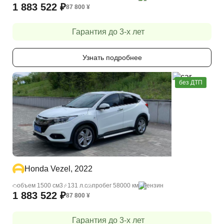
1 883 522
₽
87 800
¥
Гарантия до 3-х лет
Узнать подробнее
без ДТП
Honda Vezel, 2022
объем 1500 cм3
131 л.с
пробег 58000 км
бензин
1 883 522
₽
87 800
¥
Гарантия до 3-х лет