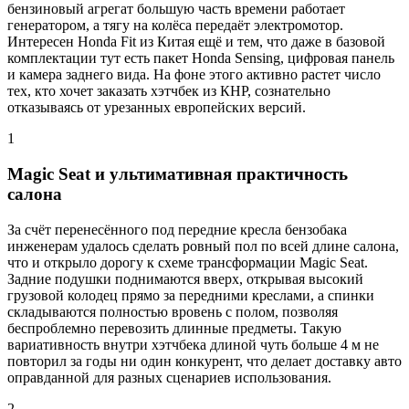
бензиновый агрегат большую часть времени работает
генератором, а тягу на колёса передаёт электромотор.
Интересен Honda Fit из Китая ещё и тем, что даже в базовой
комплектации тут есть пакет Honda Sensing, цифровая панель
и камера заднего вида. На фоне этого активно растет число
тех, кто хочет заказать хэтчбек из КНР, сознательно
отказываясь от урезанных европейских версий.
1
Magic Seat и ультимативная практичность
салона
За счёт перенесённого под передние кресла бензобака
инженерам удалось сделать ровный пол по всей длине салона,
что и открыло дорогу к схеме трансформации Magic Seat.
Задние подушки поднимаются вверх, открывая высокий
грузовой колодец прямо за передними креслами, а спинки
складываются полностью вровень с полом, позволяя
беспроблемно перевозить длинные предметы. Такую
вариативность внутри хэтчбека длиной чуть больше 4 м не
повторил за годы ни один конкурент, что делает доставку авто
оправданной для разных сценариев использования.
2