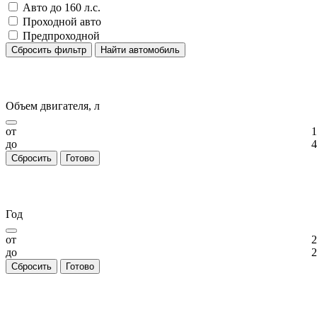
Авто до 160 л.с.
Проходной авто
Предпроходной
Сбросить фильтр
Найти автомобиль
Объем двигателя, л
от
1
до
4
Сбросить
Готово
Год
от
2
до
2
Сбросить
Готово