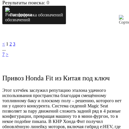
Результаты поиска:
0
Расшифровка обозначений
<
1
2
3
...
7
>
Привоз Honda Fit из Китая под ключ
Этот хэтчбек заслужил репутацию эталона удачного
использования пространства благодаря смещённому
топливному баку и плоскому полу – решению, которого нет
ни у одного конкурента. Система сидений Magic Seat
позволяет за пару движений сложить задний ряд в 4 разные
конфигурации, превращая машину то в мини-фургон, то в
некое подобие пикапа. В КНР Хонда Фит получил
обновлённую линейку моторов, включая гибрид e:HEV, где