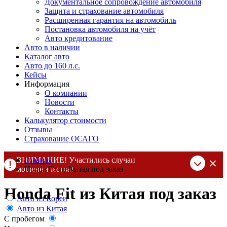
Документальное сопровождение автомобиля
Защита и страхование автомобиля
Расширенная гарантия на автомобиль
Постановка автомобиля на учёт
Авто кредитование
Авто в наличии
Каталог авто
Авто до 160 л.с.
Кейсы
Информация
О компании
Новости
Контакты
Калькулятор стоимости
Отзывы
Страхование ОСАГО
ВНИМАНИЕ! Участились случаи
Главная
мошенничества!
Honda Fit из Китая под заказ
Компания DSS Group принимает оплату за свои услуги только
Honda Fit из Китая под заказ
по выставленному счету на Т-банк от ИП Алексеевских С.В.
Авто из Кореи
При любых подозрениях, свяжитесь с нами по официальным
Авто из Китая
контактам
, указанным в соц сетях и на сайте
С пробегом