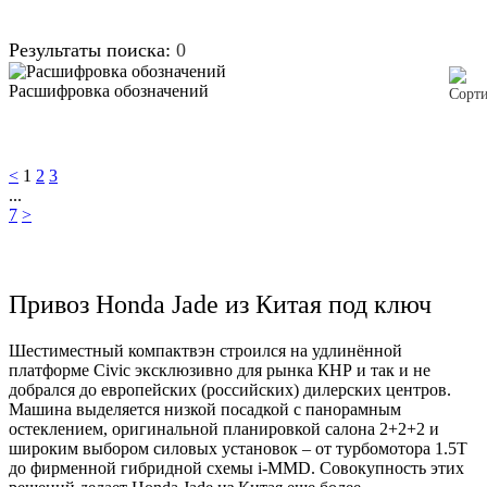
Результаты поиска:
0
Расшифровка обозначений
<
1
2
3
...
7
>
Привоз Honda Jade из Китая под ключ
Шестиместный компактвэн строился на удлинённой
платформе Civic эксклюзивно для рынка КНР и так и не
добрался до европейских (российских) дилерских центров.
Машина выделяется низкой посадкой с панорамным
остеклением, оригинальной планировкой салона 2+2+2 и
широким выбором силовых установок – от турбомотора 1.5T
до фирменной гибридной схемы i-MMD. Совокупность этих