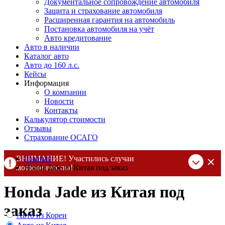
Документальное сопровождение автомобиля
Защита и страхование автомобиля
Расширенная гарантия на автомобиль
Постановка автомобиля на учёт
Авто кредитование
Авто в наличии
Каталог авто
Авто до 160 л.с.
Кейсы
Информация
О компании
Новости
Контакты
Калькулятор стоимости
Отзывы
Страхование ОСАГО
ВНИМАНИЕ! Участились случаи
Главная
мошенничества!
Honda Jade из Китая под заказ
Компания DSS Group принимает оплату за свои услуги только
Honda Jade из Китая под
по выставленному счету на Т-банк от ИП Алексеевских С.В.
При любых подозрениях, свяжитесь с нами по официальным
заказ
контактам
, указанным в соц сетях и на сайте
Авто из Кореи