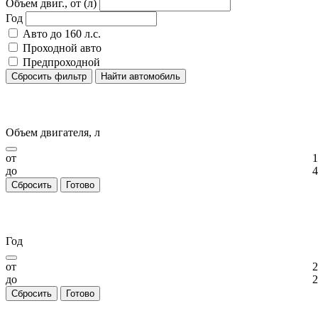
Объем двиг., от (л)
Год
Авто до 160 л.с.
Проходной авто
Предпроходной
Сбросить фильтр
Найти автомобиль
Объем двигателя, л
от
1
до
4
Сбросить
Готово
Год
от
2
до
2
Сбросить
Готово