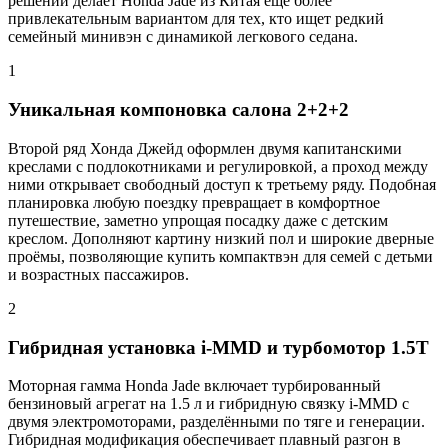
решений делает Honda Jade из Китая еще более
привлекательным вариантом для тех, кто ищет редкий
семейный минивэн с динамикой легкового седана.
1
Уникальная компоновка салона 2+2+2
Второй ряд Хонда Джейд оформлен двумя капитанскими
креслами с подлокотниками и регулировкой, а проход между
ними открывает свободный доступ к третьему ряду. Подобная
планировка любую поездку превращает в комфортное
путешествие, заметно упрощая посадку даже с детским
креслом. Дополняют картину низкий пол и широкие дверные
проёмы, позволяющие купить компактвэн для семей с детьми
и возрастных пассажиров.
2
Гибридная установка i-MMD и турбомотор 1.5T
Моторная гамма Honda Jade включает турбированный
бензиновый агрегат на 1.5 л и гибридную связку i-MMD с
двумя электромоторами, разделёнными по тяге и генерации.
Гибридная модификация обеспечивает плавный разгон в