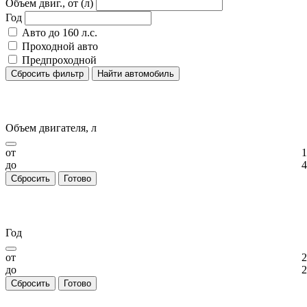
Объем двиг., от (л)
Год
Авто до 160 л.с.
Проходной авто
Предпроходной
Сбросить фильтр
Найти автомобиль
Объем двигателя, л
от
1
до
4
Сбросить
Готово
Год
от
2
до
2
Сбросить
Готово