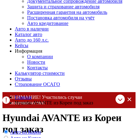
Документальное сопровождение автомобиля
Защита и страхование автомобиля
Расширенная гарантия на автомобиль
Постановка автомобиля на учёт
Авто кредитование
Авто в наличии
Каталог авто
Авто до 160 л.с.
Кейсы
Информация
О компании
Новости
Контакты
Калькулятор стоимости
Отзывы
Страхование ОСАГО
ВНИМАНИЕ! Участились случаи
Главная
мошенничества!
Hyundai AVANTE из Кореи под заказ
Компания DSS Group принимает оплату за свои услуги только
Hyundai AVANTE из Кореи
по выставленному счету на Т-банк от ИП Алексеевских С.В.
При любых подозрениях, свяжитесь с нами по официальным
под заказ
контактам
, указанным в соц сетях и на сайте
Авто из Кореи