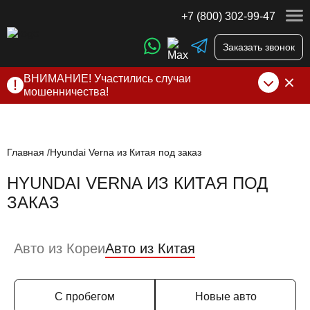
+7 (800) 302-99-47
Заказать звонок
ВНИМАНИЕ! Участились случаи
мошенничества!
Компания DSS Group принимает оплату за свои услуги
только по выставленному счету на Т-банк от ИП
Алексеевских С.В. При любых подозрениях, свяжитесь с
нами по официальным
контактам
, указанным в соц сетях
Главная
Hyundai Verna из Китая под заказ
и на сайте
HYUNDAI VERNA ИЗ КИТАЯ ПОД
ЗАКАЗ
Авто из Кореи
Авто из Китая
С пробегом
Новые авто