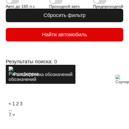
Авто до 160 л.с.
Проходной авто
Предпроходной
Сбросить фильтр
Найти автомобиль
Результаты поиска:
0
Расшифровка обозначений
<
1
2
3
...
7
>