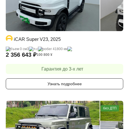
iCAR Super V23, 2025
объем 0 cм3
- л.с
пробег 41800 км
2 356 643
₽
100 800
¥
Гарантия до 3-х лет
Узнать подробнее
без ДТП