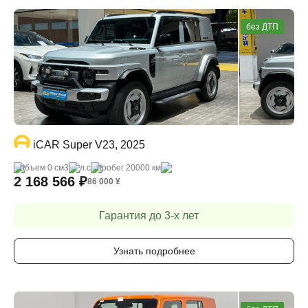
без ДТП
iCAR Super V23, 2025
объем 0 cм3
- л.с
пробег 20000 км
2 168 566
₽
86 000
¥
Гарантия до 3-х лет
Узнать подробнее