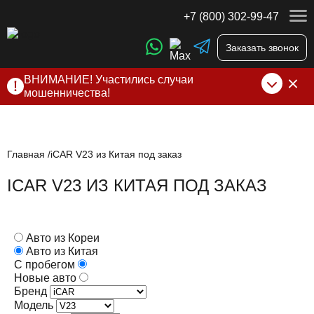
+7 (800) 302-99-47
Заказать звонок
ВНИМАНИЕ! Участились случаи
мошенничества!
Компания DSS Group принимает оплату за свои услуги
только по выставленному счету на Т-банк от ИП
Алексеевских С.В. При любых подозрениях, свяжитесь с
нами по официальным
контактам
, указанным в соц сетях
Главная
iCAR V23 из Китая под заказ
и на сайте
ICAR V23 ИЗ КИТАЯ ПОД ЗАКАЗ
Авто из Кореи
Авто из Китая
С пробегом
Новые авто
Бренд
Модель