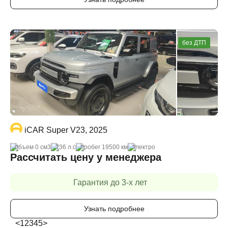
без ДТП
iCAR Super V23, 2025
объем 0 cм3
136 л.с
пробег 19500 км
электро
Рассчитать цену у менеджера
Гарантия до 3-х лет
Узнать подробнее
<
1
2
3
4
5
>