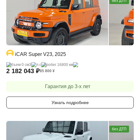
без ДТП
iCAR Super V23, 2025
объем 0 cм3
- л.с
пробег 16800 км
2 182 043
₽
85 800
¥
Гарантия до 3-х лет
Узнать подробнее
без ДТП