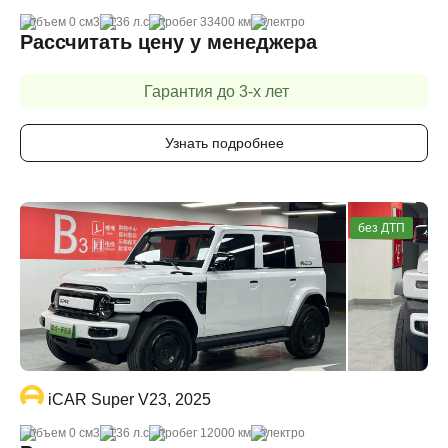
объем 0 cм3
136 л.с
пробег 33400 км
электро
Рассчитать цену у менеджера
Гарантия до 3-х лет
Узнать подробнее
без ДТП
iCAR Super V23, 2025
объем 0 cм3
136 л.с
пробег 12000 км
электро