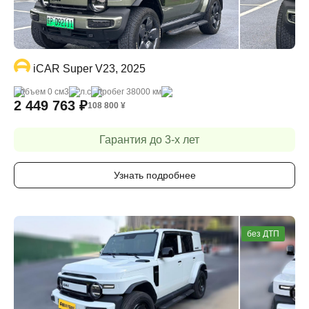
iCAR Super V23, 2025
объем 0 cм3
- л.с
пробег 38000 км
2 449 763
₽
108 800
¥
Гарантия до 3-х лет
Узнать подробнее
без ДТП