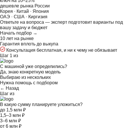
ключ на
10–25%
дешевле рынка России
Корея · Китай · Япония
ОАЭ · США · Киргизия
Ответьте на
вопроса — эксперт подготовит варианты под
вашу задачу и бюджет
Начать подбор →
10 лет на рынке
Гарантия вплоть до выкупа
Консультация бесплатная, и ни к чему не обязывает
Шаг 1 из
С машиной уже определились?
Да, знаю конкретную модель
Выбираю из нескольких
Нужна помощь с подбором
← Назад
Шаг
из
В какую сумму планируете уложиться?
до 1,5 млн ₽
1,5–3 млн ₽
3–6 млн ₽
от 6 млн ₽