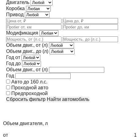
Двигатель
Коробка
Привод
Модификация
Объем двиг., от (л)
Объем двиг., до (л)
Год от
Год до
Объем двиг., от (л)
Год
Авто до 160 л.с.
Проходной авто
Предпроходной
Сбросить фильтр
Найти автомобиль
Объем двигателя, л
от
1