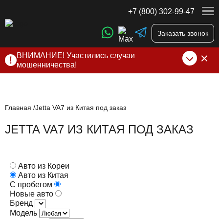
+7 (800) 302-99-47
Заказать звонок
ВНИМАНИЕ! Участились случаи
мошенничества!
Компания DSS Group принимает оплату за свои услуги
только по выставленному счету на Т-банк от ИП
Алексеевских С.В. При любых подозрениях, свяжитесь с
нами по официальным
контактам
, указанным в соц сетях
Главная
Jetta VA7 из Китая под заказ
и на сайте
JETTA VA7 ИЗ КИТАЯ ПОД ЗАКАЗ
Авто из Кореи
Авто из Китая
С пробегом
Новые авто
Бренд
Модель