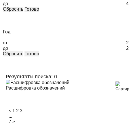
до
4
Сбросить
Готово
Год
от
2
до
2
Сбросить
Готово
Результаты поиска:
0
Расшифровка обозначений
<
1
2
3
...
7
>