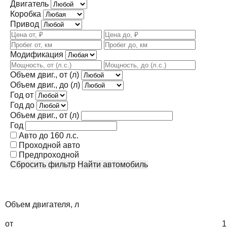
Двигатель
Коробка
Привод
Модификация
Объем двиг., от (л)
Объем двиг., до (л)
Год от
Год до
Объем двиг., от (л)
Год
Авто до 160 л.с.
Проходной авто
Предпроходной
Сбросить фильтр
Найти автомобиль
Объем двигателя, л
от
1