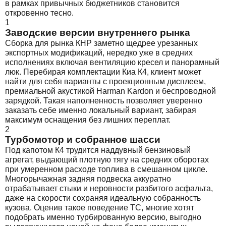
в рамках привычных бюджетников становится
откровенно тесно.
1
Заводские версии внутреннего рынка
Сборка для рынка КНР заметно щедрее урезанных
экспортных модификаций, нередко уже в средних
исполнениях включая вентиляцию кресел и панорамный
люк. Перебирая комплектации Киа К4, клиент может
найти для себя варианты с проекционным дисплеем,
премиальной акустикой Harman Kardon и беспроводной
зарядкой. Такая наполненность позволяет уверенно
заказать себе именно локальный вариант, забирая
максимум оснащения без лишних переплат.
2
Турбомотор и собранное шасси
Под капотом К4 трудится наддувный бензиновый
агрегат, выдающий плотную тягу на средних оборотах
при умеренном расходе топлива в смешанном цикле.
Многорычажная задняя подвеска аккуратно
отрабатывает стыки и неровности разбитого асфальта,
даже на скорости сохраняя идеальную собранность
кузова. Оценив такое поведение ТС, многие хотят
подобрать именно турбированную версию, выгодно