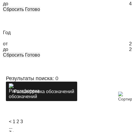
до
4
Сбросить
Готово
Год
от
2
до
2
Сбросить
Готово
Результаты поиска:
0
Расшифровка обозначений
<
1
2
3
...