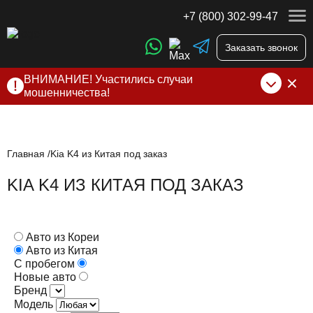
+7 (800) 302-99-47
Заказать звонок
ВНИМАНИЕ! Участились случаи
мошенничества!
Компания DSS Group принимает оплату за свои услуги
только по выставленному счету на Т-банк от ИП
Алексеевских С.В. При любых подозрениях, свяжитесь с
нами по официальным
контактам
, указанным в соц сетях
Главная
Kia K4 из Китая под заказ
и на сайте
KIA K4 ИЗ КИТАЯ ПОД ЗАКАЗ
Авто из Кореи
Авто из Китая
С пробегом
Новые авто
Бренд
Модель