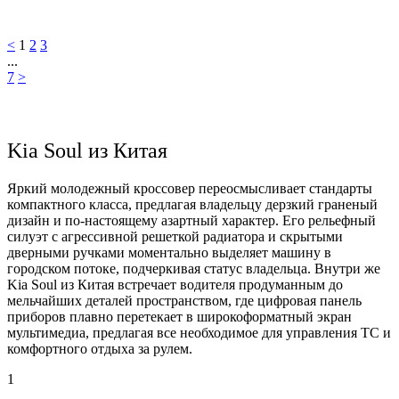
<
1
2
3
...
7
>
Kia Soul из Китая
Яркий молодежный кроссовер переосмысливает стандарты
компактного класса, предлагая владельцу дерзкий граненый
дизайн и по-настоящему азартный характер. Его рельефный
силуэт с агрессивной решеткой радиатора и скрытыми
дверными ручками моментально выделяет машину в
городском потоке, подчеркивая статус владельца. Внутри же
Kia Soul из Китая встречает водителя продуманным до
мельчайших деталей пространством, где цифровая панель
приборов плавно перетекает в широкоформатный экран
мультимедиа, предлагая все необходимое для управления ТС и
комфортного отдыха за рулем.
1