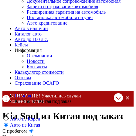
Документальное сопровождение автомобиля
Защита и страхование автомобиля
Расширенная гарантия на автомобиль
Постановка автомобиля на учёт
Авто кредитование
Авто в наличии
Каталог авто
Авто до 160 л.с.
Кейсы
Информация
О компании
Новости
Контакты
Калькулятор стоимости
Отзывы
Страхование ОСАГО
ВНИМАНИЕ! Участились случаи
Главная
мошенничества!
Kia Soul из Китая под заказ
Компания DSS Group принимает оплату за свои услуги только
Kia Soul из Китая под заказ
по выставленному счету на Т-банк от ИП Алексеевских С.В.
Авто из Кореи
При любых подозрениях, свяжитесь с нами по официальным
Авто из Китая
контактам
, указанным в соц сетях и на сайте
С пробегом