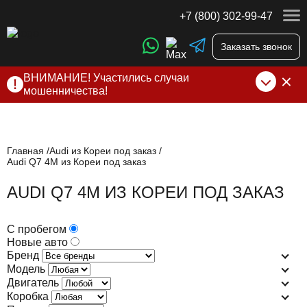
+7 (800) 302-99-47
Заказать звонок
ВНИМАНИЕ! Участились случаи
мошенничества!
Компания DSS Group принимает оплату за свои услуги
только по выставленному счету на Т-банк от ИП
Алексеевских С.В. При любых подозрениях, свяжитесь с
нами по официальным
контактам
, указанным в соц сетях
Главная
Audi из Кореи под заказ
Audi Q7 4M из Кореи под заказ
и на сайте
AUDI Q7 4M ИЗ КОРЕИ ПОД ЗАКАЗ
С пробегом
Новые авто
Бренд
Модель
Двигатель
Коробка