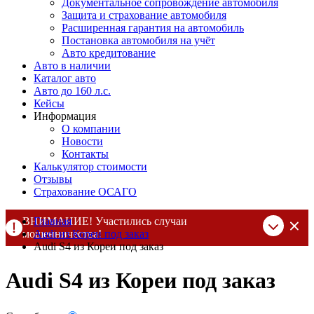
Документальное сопровождение автомобиля
Защита и страхование автомобиля
Расширенная гарантия на автомобиль
Постановка автомобиля на учёт
Авто кредитование
Авто в наличии
Каталог авто
Авто до 160 л.с.
Кейсы
Информация
О компании
Новости
Контакты
Калькулятор стоимости
Отзывы
Страхование ОСАГО
ВНИМАНИЕ! Участились случаи
Главная
мошенничества!
Audi из Кореи под заказ
Audi S4 из Кореи под заказ
Компания DSS Group принимает оплату за свои услуги только
по выставленному счету на Т-банк от ИП Алексеевских С.В.
Audi S4 из Кореи под заказ
При любых подозрениях, свяжитесь с нами по официальным
контактам
, указанным в соц сетях и на сайте