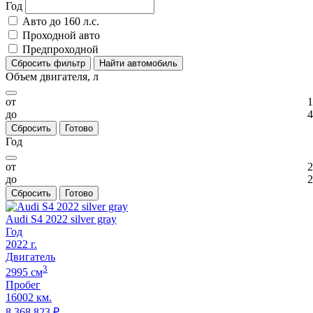
Год
Авто до 160 л.с.
Проходной авто
Предпроходной
Сбросить фильтр
Найти автомобиль
Объем двигателя, л
от
1
до
4
Сбросить
Готово
Год
от
2
до
2
Сбросить
Готово
Audi S4 2022 silver gray
Год
2022
г.
Двигатель
3
2995
cм
Пробег
16002 км.
8 368 823
₽