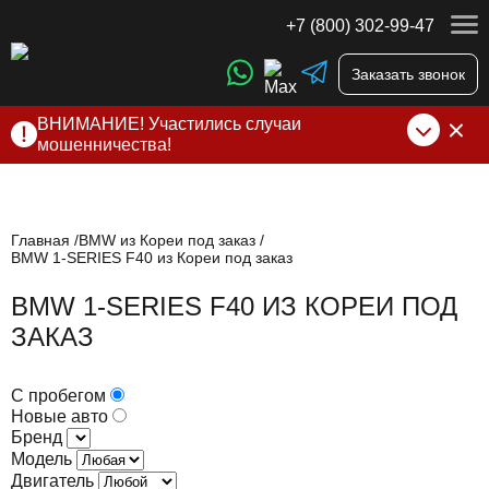
+7 (800) 302-99-47
Заказать звонок
ВНИМАНИЕ! Участились случаи
мошенничества!
Компания DSS Group принимает оплату за свои услуги
только по выставленному счету на Т-банк от ИП
Алексеевских С.В. При любых подозрениях, свяжитесь с
нами по официальным
контактам
, указанным в соц сетях
Главная
BMW из Кореи под заказ
BMW 1-SERIES F40 из Кореи под заказ
и на сайте
BMW 1-SERIES F40 ИЗ КОРЕИ ПОД
ЗАКАЗ
С пробегом
Новые авто
Бренд
Модель
Двигатель