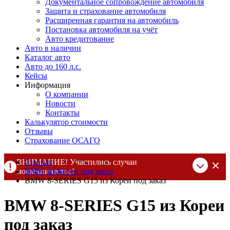
Документальное сопровождение автомобиля
Защита и страхование автомобиля
Расширенная гарантия на автомобиль
Постановка автомобиля на учёт
Авто кредитование
Авто в наличии
Каталог авто
Авто до 160 л.с.
Кейсы
Информация
О компании
Новости
Контакты
Калькулятор стоимости
Отзывы
Страхование ОСАГО
ВНИМАНИЕ! Участились случаи
Главная
мошенничества!
BMW из Кореи под заказ
BMW 8-SERIES G15 из Кореи под заказ
Компания DSS Group принимает оплату за свои услуги только
по выставленному счету на Т-банк от ИП Алексеевских С.В.
BMW 8-SERIES G15 из Кореи
При любых подозрениях, свяжитесь с нами по официальным
контактам
, указанным в соц сетях и на сайте
под заказ