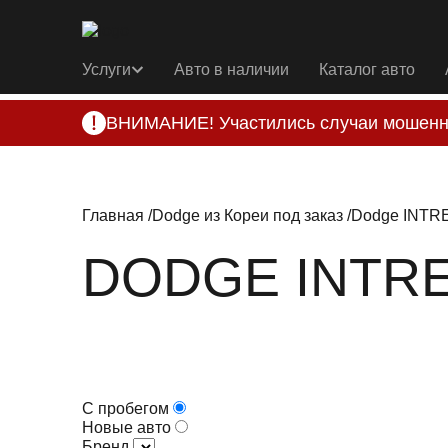
Услуги
Авто в наличии
Каталог авто
ВНИМАНИЕ! Участились случаи мошенн
Компания DSS Group принимает оплату за 
подозрениях, свяжитесь с нами по офици
Главная
Dodge из Кореи под заказ
Dodge INTRE
DODGE INTRE
С пробегом
Новые авто
Бренд