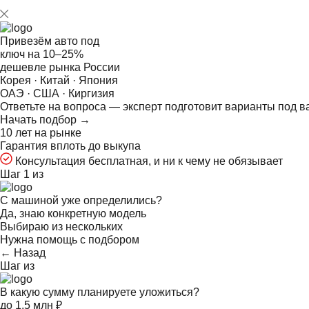
Привезём авто под
ключ на
10–25%
дешевле рынка России
Корея · Китай · Япония
ОАЭ · США · Киргизия
Ответьте на
вопроса — эксперт подготовит варианты под в
Начать подбор →
10 лет на рынке
Гарантия вплоть до выкупа
Консультация бесплатная, и ни к чему не обязывает
Шаг 1 из
С машиной уже определились?
Да, знаю конкретную модель
Выбираю из нескольких
Нужна помощь с подбором
← Назад
Шаг
из
В какую сумму планируете уложиться?
до 1,5 млн ₽