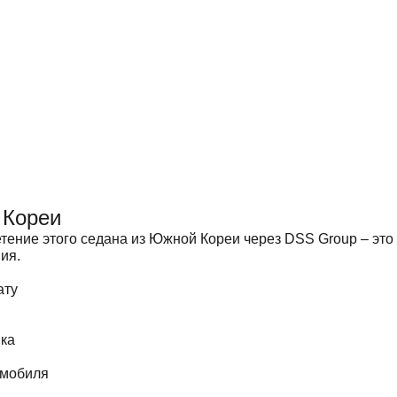
 Кореи
тение этого седана из Южной Кореи через DSS Group – это
ия.
ату
нка
омобиля