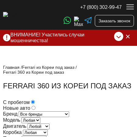
+7 (800) 302-99-47
Заказать звонок
ВНИМАНИЕ! Участились случаи
мошенничества!
Компания DSS Group принимает оплату за свои услуги
только по выставленному счету на Т-банк от ИП
Алексеевских С.В. При любых подозрениях, свяжитесь с
нами по официальным
контактам
, указанным в соц сетях
Главная
Ferrari из Кореи под заказ
Ferrari 360 из Кореи под заказ
и на сайте
FERRARI 360 ИЗ КОРЕИ ПОД ЗАКАЗ
С пробегом
Новые авто
Бренд
Модель
Двигатель
Коробка