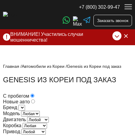
+7 (800) 302-99-47
Заказать звонок
ВНИМАНИЕ! Участились случаи
мошенничества!
Компания DSS Group принимает оплату за свои услуги
только по выставленному счету на Т-банк от ИП
Алексеевских С.В. При любых подозрениях, свяжитесь с
нами по официальным
контактам
, указанным в соц сетях
Главная
Автомобили из Кореи
Genesis из Кореи под заказ
и на сайте
GENESIS ИЗ КОРЕИ ПОД ЗАКАЗ
С пробегом
Новые авто
Бренд
Модель
Двигатель
Коробка
Привод