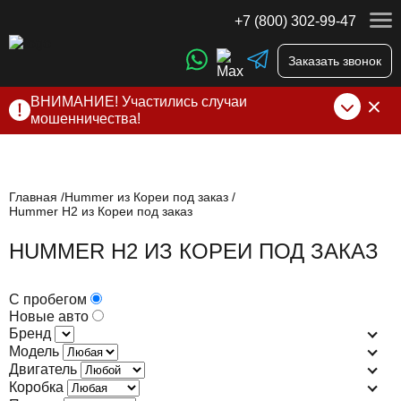
+7 (800) 302-99-47
Заказать звонок
ВНИМАНИЕ! Участились случаи
мошенничества!
Компания DSS Group принимает оплату за свои услуги
только по выставленному счету на Т-банк от ИП
Алексеевских С.В. При любых подозрениях, свяжитесь с
нами по официальным
контактам
, указанным в соц сетях
Главная
Hummer из Кореи под заказ
Hummer H2 из Кореи под заказ
и на сайте
HUMMER H2 ИЗ КОРЕИ ПОД ЗАКАЗ
С пробегом
Новые авто
Бренд
Модель
Двигатель
Коробка