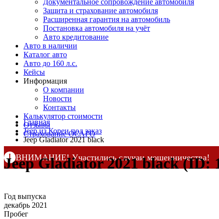
Документальное сопровождение автомобиля
Защита и страхование автомобиля
Расширенная гарантия на автомобиль
Постановка автомобиля на учёт
Авто кредитование
Авто в наличии
Каталог авто
Авто до 160 л.с.
Кейсы
Информация
О компании
Новости
Контакты
Калькулятор стоимости
Главная
Отзывы
Jeep из Кореи под заказ
Страхование ОСАГО
Jeep Gladiator 2021 black
ВНИМАНИЕ! Участились случаи мошенничества!
Jeep Gladiator 2021 black (ID: 
Компания DSS Group принимает оплату за свои услуги 
по официальным
контактам
, указанным в соц сетях и н
Год выпуска
декабрь 2021
Пробег