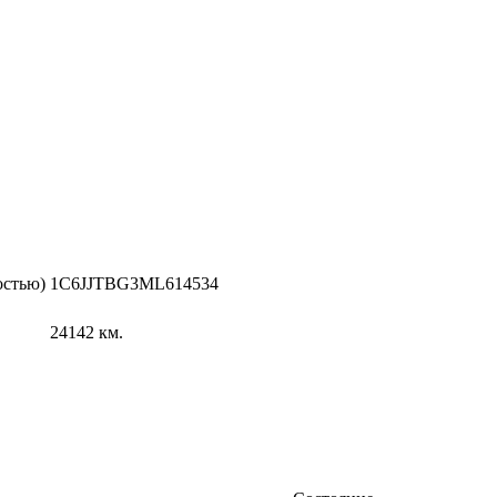
остью)
1C6JJTBG3ML614534
24142
км.