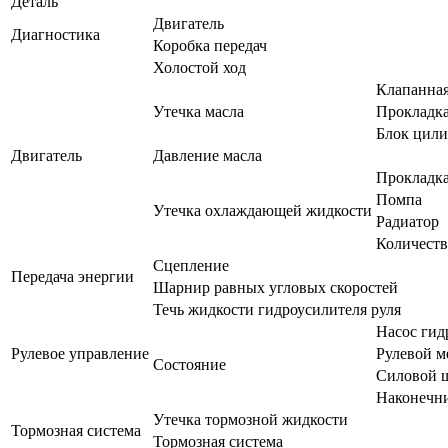
Деталь
Двигатель
Диагностика
Коробка передач
Холостой ход
Клапанна
Утечка масла
Прокладка
Блок цили
Двигатель
Давление масла
Прокладка
Помпа
Утечка охлаждающей жидкости
Радиатор
Количест
Сцепление
Передача энергии
Шарнир равных угловых скоростей
Течь жидкости гидроусилителя руля
Насос гид
Рулевое управление
Рулевой м
Состояние
Силовой ш
Наконечни
Утечка тормозной жидкости
Тормозная система
Тормозная система