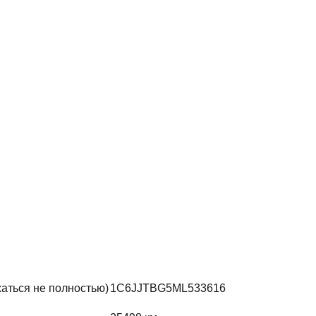
жаться не полностью)
1C6JJTBG5ML533616