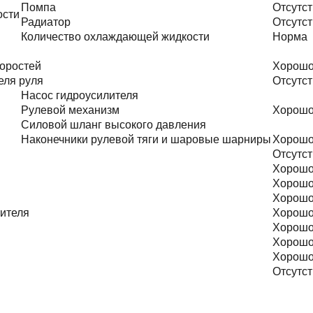
Помпа
Отсутст
ости
Радиатор
Отсутст
Количество охлаждающей жидкости
Норма
оростей
Хорош
еля руля
Отсутст
Насос гидроусилителя
Рулевой механизм
Хорош
Силовой шланг высокого давления
Наконечники рулевой тяги и шаровые шарниры
Хорош
Отсутст
Хорош
Хорош
Хорош
тителя
Хорош
Хорош
Хорош
Хорош
Отсутст