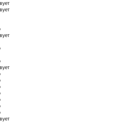
вует
вует
о
вует
о
о
вует
о
о
о
о
о
о
о
вует