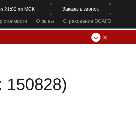
Заказать звонок
до 21:00 по МСК
р стоимости
Отзывы
Страхование ОСАГО
нк от ИП Алексеевских С.В. При любых
 150828)