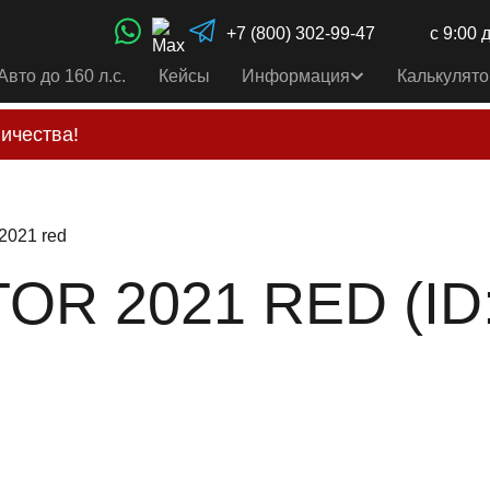
+7 (800) 302-99-47
с 9:00 
Авто до 160 л.с.
Кейсы
Информация
Калькулято
ичества!
свои услуги только по выставленному счету на Т-ба
альным
контактам
, указанным в соц сетях и на сайте
 2021 red
OR 2021 RED (ID: