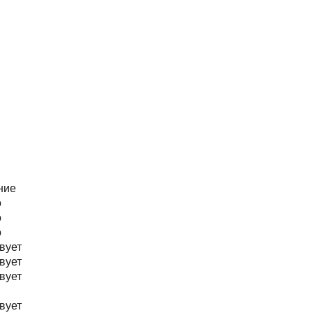
ние
о
о
о
вует
вует
вует
вует