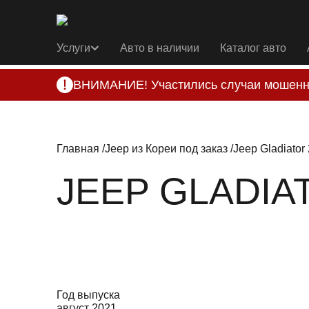
Услуги
Авто в наличии
Каталог авто
ВНИМАНИЕ! Участились случаи мошенн
Компания DSS Group принимает оплату за 
подозрениях, свяжитесь с нами по офици
Главная
Jeep из Кореи под заказ
Jeep Gladiator
JEEP GLADIAT
Год выпуска
август 2021