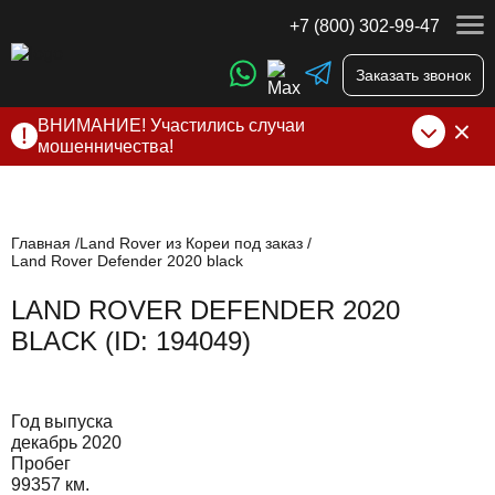
+7 (800) 302-99-47
Заказать звонок
ВНИМАНИЕ! Участились случаи
мошенничества!
Компания DSS Group принимает оплату за свои услуги
только по выставленному счету на Т-банк от ИП
Алексеевских С.В. При любых подозрениях, свяжитесь с
нами по официальным
контактам
, указанным в соц сетях
Главная
Land Rover из Кореи под заказ
Land Rover Defender 2020 black
и на сайте
LAND ROVER DEFENDER 2020
BLACK (ID: 194049)
Год выпуска
декабрь 2020
Пробег
99357 км.