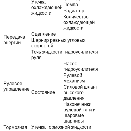
Утечка
Помпа
охлаждающей
Радиатор
жидкости
Количество
охлаждающей
жидкости
Сцепление
Передача
Шарнир равных угловых
энергии
скоростей
Течь жидкости гидроусилителя
руля
Насос
гидроусилителя
Рулевой
механизм
Рулевое
Силовой шланг
управление
Состояние
высокого
давления
Наконечники
рулевой тяги и
шаровые
шарниры
Утечка тормозной жидкости
Тормозная