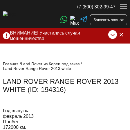
+7 (800) 302-99-47
Заказать звонок
ВНИМАНИЕ! Участились случаи
мошенничества!
Компания DSS Group принимает оплату за свои услуги
только по выставленному счету на Т-банк от ИП
Алексеевских С.В. При любых подозрениях, свяжитесь с
нами по официальным
контактам
, указанным в соц сетях
Главная
Land Rover из Кореи под заказ
Land Rover Range Rover 2013 white
и на сайте
LAND ROVER RANGE ROVER 2013
WHITE (ID: 194316)
Год выпуска
февраль 2013
Пробег
172000 км.