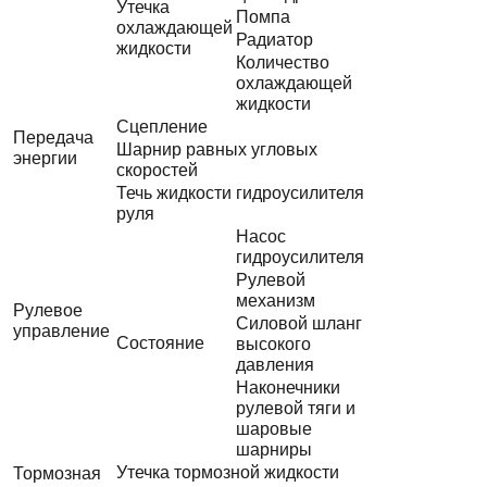
Утечка
Помпа
охлаждающей
Радиатор
жидкости
Количество
охлаждающей
жидкости
Сцепление
Передача
Шарнир равных угловых
энергии
скоростей
Течь жидкости гидроусилителя
руля
Насос
гидроусилителя
Рулевой
механизм
Рулевое
Силовой шланг
управление
Состояние
высокого
давления
Наконечники
рулевой тяги и
шаровые
шарниры
Утечка тормозной жидкости
Тормозная