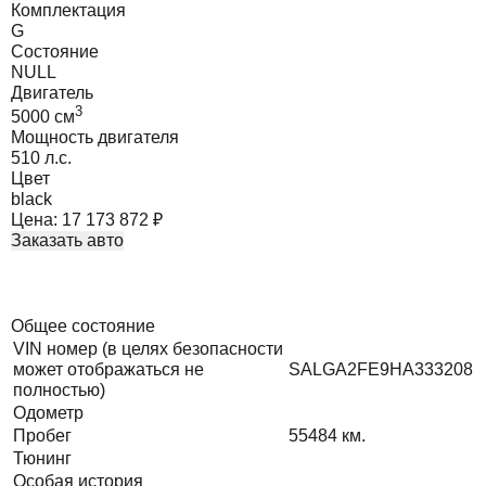
Комплектация
G
Состояние
NULL
Двигатель
3
5000
cм
Мощность двигателя
510
л.с.
Цвет
black
Цена:
17 173 872
₽
Заказать авто
Общее состояние
VIN номер (в целях безопасности
может отображаться не
SALGA2FE9HA333208
полностью)
Одометр
Пробег
55484
км.
Тюнинг
Особая история