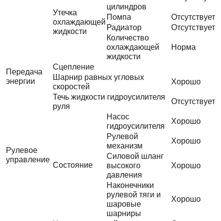
цилиндров
Утечка
Помпа
Отсутствует
охлаждающей
Радиатор
Отсутствует
жидкости
Количество
охлаждающей
Норма
жидкости
Сцепление
Передача
Шарнир равных угловых
энергии
Хорошо
скоростей
Течь жидкости гидроусилителя
Отсутствует
руля
Насос
Хорошо
гидроусилителя
Рулевой
Хорошо
механизм
Рулевое
Силовой шланг
управление
Состояние
высокого
Хорошо
давления
Наконечники
рулевой тяги и
Хорошо
шаровые
шарниры