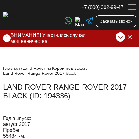
+7 (800) 302-99-47
Заказать звонок
ВНИМАНИЕ! Участились случаи
мошенничества!
Компания DSS Group принимает оплату за свои услуги
только по выставленному счету на Т-банк от ИП
Алексеевских С.В. При любых подозрениях, свяжитесь с
нами по официальным
контактам
, указанным в соц сетях
Главная
Land Rover из Кореи под заказ
Land Rover Range Rover 2017 black
и на сайте
LAND ROVER RANGE ROVER 2017
BLACK (ID: 194336)
Год выпуска
август 2017
Пробег
55484 км.