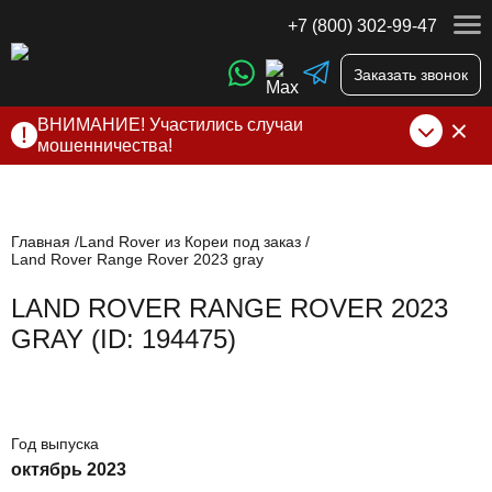
+7 (800) 302-99-47
Заказать звонок
ВНИМАНИЕ! Участились случаи
мошенничества!
Компания DSS Group принимает оплату за свои услуги
только по выставленному счету на Т-банк от ИП
Алексеевских С.В. При любых подозрениях, свяжитесь с
нами по официальным
контактам
, указанным в соц сетях
Главная
Land Rover из Кореи под заказ
Land Rover Range Rover 2023 gray
и на сайте
LAND ROVER RANGE ROVER 2023
GRAY (ID: 194475)
Год выпуска
октябрь 2023