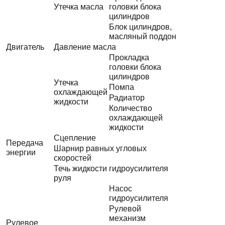
Утечка масла
головки блока
цилиндров
Блок цилиндров,
масляный поддон
Двигатель
Давление масла
Прокладка
головки блока
цилиндров
Утечка
Помпа
охлаждающей
Радиатор
жидкости
Количество
охлаждающей
жидкости
Сцепление
Передача
Шарнир равных угловых
энергии
скоростей
Течь жидкости гидроусилителя
руля
Насос
гидроусилителя
Рулевой
механизм
Рулевое