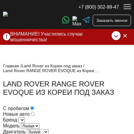
+7 (800) 302-99-47
Заказать звонок
ВНИМАНИЕ! Участились случаи
мошенничества!
Компания DSS Group принимает оплату за свои услуги
только по выставленному счету на Т-банк от ИП
Алексеевских С.В. При любых подозрениях, свяжитесь с
нами по официальным
контактам
, указанным в соц сетях
Главная
Land Rover из Кореи под заказ
Land Rover RANGE ROVER EVOQUE из Кореи под заказ
и на сайте
LAND ROVER RANGE ROVER
EVOQUE ИЗ КОРЕИ ПОД ЗАКАЗ
С пробегом
Новые авто
Бренд
Модель
Двигатель