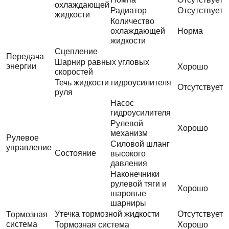
охлаждающей
Радиатор
Отсутствует
жидкости
Количество
охлаждающей
Норма
жидкости
Сцепление
Передача
Шарнир равных угловых
энергии
Хорошо
скоростей
Течь жидкости гидроусилителя
Отсутствует
руля
Насос
гидроусилителя
Рулевой
Хорошо
механизм
Рулевое
Силовой шланг
управление
Состояние
высокого
давления
Наконечники
рулевой тяги и
Хорошо
шаровые
шарниры
Утечка тормозной жидкости
Отсутствует
Тормозная
система
Тормозная система
Хорошо