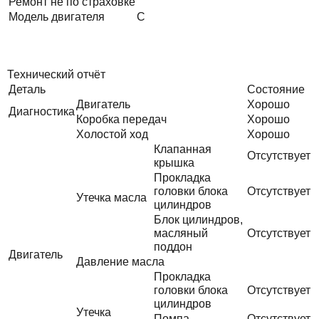
Ремонт не по страховке
Модель двигателя
C
Технический отчёт
Деталь
Состояние
Двигатель
Хорошо
Диагностика
Коробка передач
Хорошо
Холостой ход
Хорошо
Клапанная
Отсутствует
крышка
Прокладка
головки блока
Отсутствует
Утечка масла
цилиндров
Блок цилиндров,
масляный
Отсутствует
поддон
Двигатель
Давление масла
Прокладка
головки блока
Отсутствует
цилиндров
Утечка
Помпа
Отсутствует