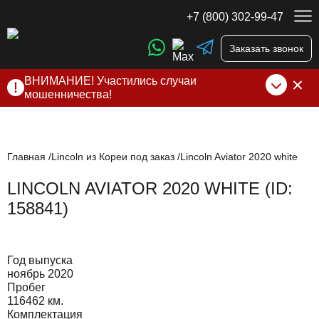
+7 (800) 302-99-47
Заказать звонок
ВНИМАНИЕ! Участились случаи
мошенничества!
Компания DSS Group принимает оплату за свои услуги
только по выставленному счету на Т-банк от ИП
Алексеевских С.В. При любых подозрениях, свяжитесь с
нами по официальным
контактам
, указанным в соц сетях
Главная
Lincoln из Кореи под заказ
Lincoln Aviator 2020 white
и на сайте
LINCOLN AVIATOR 2020 WHITE (ID:
158841)
Год выпуска
ноябрь 2020
Пробег
116462 км.
Комплектация