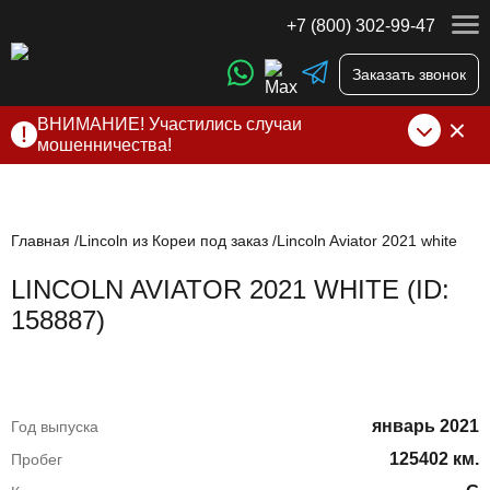
+7 (800) 302-99-47
Заказать звонок
ВНИМАНИЕ! Участились случаи
мошенничества!
Компания DSS Group принимает оплату за свои услуги
только по выставленному счету на Т-банк от ИП
Алексеевских С.В. При любых подозрениях, свяжитесь с
нами по официальным
контактам
, указанным в соц сетях
Главная
Lincoln из Кореи под заказ
Lincoln Aviator 2021 white
и на сайте
LINCOLN AVIATOR 2021 WHITE (ID:
158887)
январь 2021
Год выпуска
125402 км.
Пробег