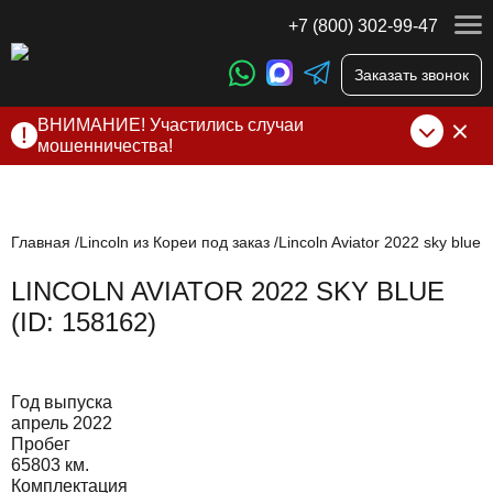
+7 (800) 302-99-47
Заказать звонок
ВНИМАНИЕ! Участились случаи
мошенничества!
Компания DSS Group принимает оплату за свои услуги
только по выставленному счету на Т-банк от ИП
Алексеевских С.В. При любых подозрениях, свяжитесь с
нами по официальным
контактам
, указанным в соц сетях
Главная
Lincoln из Кореи под заказ
Lincoln Aviator 2022 sky blue
и на сайте
LINCOLN AVIATOR 2022 SKY BLUE
(ID: 158162)
Год выпуска
апрель 2022
Пробег
65803 км.
Комплектация