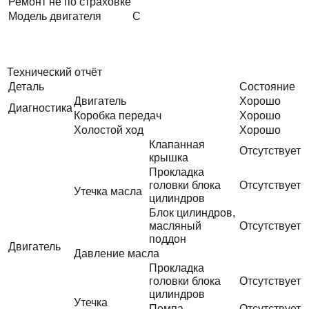
Ремонт не по страховке
Модель двигателя
C
Технический отчёт
Деталь
Состояние
Двигатель
Хорошо
Диагностика
Коробка передач
Хорошо
Холостой ход
Хорошо
Клапанная
Отсутствует
крышка
Прокладка
головки блока
Отсутствует
Утечка масла
цилиндров
Блок цилиндров,
масляный
Отсутствует
поддон
Двигатель
Давление масла
Прокладка
головки блока
Отсутствует
цилиндров
Утечка
Помпа
Отсутствует