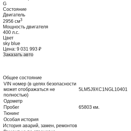
G
Состояние
Двигатель
3
2956
cм
Мощность двигателя
400
л.с.
Цвет
sky blue
Цена:
9 031 993
₽
Заказать авто
Общее состояние
VIN номер (в целях безопасности
может отображаться не
5LM5J9XC1NGL10401
полностью)
Одометр
Пробег
65803
км.
Тюнинг
Особая история
История аварий, замен, ремонтов