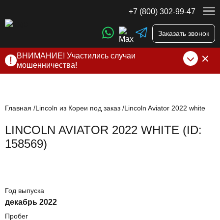
+7 (800) 302-99-47
Заказать звонок
ВНИМАНИЕ! Участились случаи
мошенничества!
Компания DSS Group принимает оплату за свои услуги
только по выставленному счету на Т-банк от ИП
Алексеевских С.В. При любых подозрениях, свяжитесь с
нами по официальным
контактам
, указанным в соц сетях
Главная
Lincoln из Кореи под заказ
Lincoln Aviator 2022 white
и на сайте
LINCOLN AVIATOR 2022 WHITE (ID:
158569)
Год выпуска
декабрь 2022
Пробег